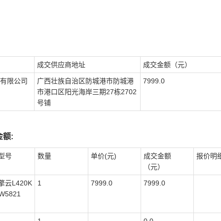
成交供应商地址
成交金额（元）
有限公司
广西壮族自治区防城港市防城港
7999.0
市港口区阳光海岸三期27栋2702
号铺
额:
型号
数量
单价(元)
成交金额
报价明
（元）
擎云L420K
1
7999.0
7999.0
-W5821