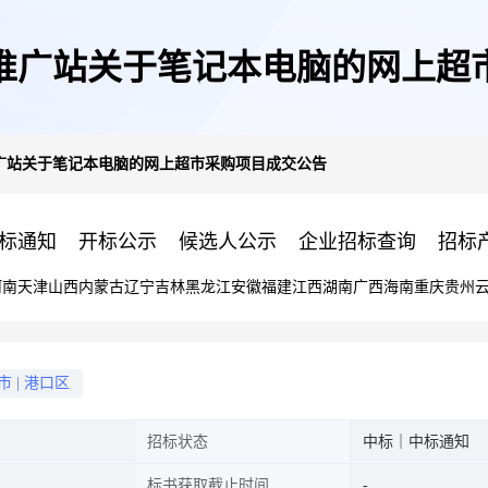
推广站关于笔记本电脑的网上超
广站关于笔记本电脑的网上超市采购项目成交公告
标通知
开标公示
候选人公示
企业招标查询
招标
河南
天津
山西
内蒙古
辽宁
吉林
黑龙江
安徽
福建
江西
湖南
广西
海南
重庆
贵州
市
|
港口区
招标状态
中标｜中标通知
标书获取截止时间