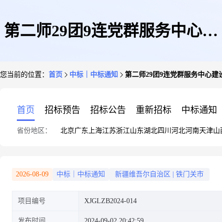
第二师29团9连党群服务中心建
您当前的位置：
首页
中标｜中标通知
第二师29团9连党群服务中心建
设项目中标(成交)结果公告
首页
招标预告
招标公告
重新招标
中标通知
省份地区：
北京
广东
上海
江苏
浙江
山东
湖北
四川
河北
河南
天津
山
2026-08-09
中标｜中标通知
新疆维吾尔自治区
|
铁门关市
项目编号
XJGLZB2024-014
发布时间
2024-09-02 20:42:59