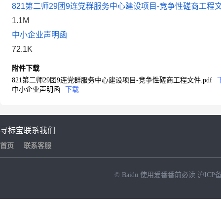
821第二师29团9连党群服务中心建设项目-竞争性磋商工程文件
1.1M
中小企业声明函
72.1K
附件下载
821第二师29团9连党群服务中心建设项目-竞争性磋商工程文件.pdf
中小企业声明函
下载
寻标宝
联系我们
首页
联系客服
© Baidu
使用爱番番前必读
沪ICP备
NEW
HOT