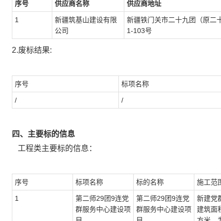
序号
供应商名称
供应商地址
1
新疆筑基山建设有限
新疆铁门关市二十九团（原二
公司
1-103号
2.废标结果:
序号
标项名称
/
/
四、主要标的信息
工程类主要标的信息：
序号
标项名称
标的名称
施工范
1
第二师29团9连党
第二师29团9连党
新建党
群服务中心建设项
群服务中心建设项
建筑面积
目
目
方米，