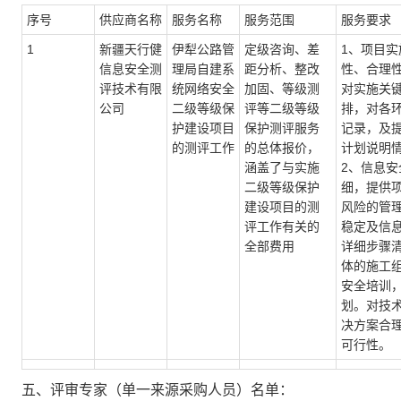
序号
供应商名称
服务名称
服务范围
服务要求
1
新疆天行健
伊犁公路管
定级咨询、差
1、项目
信息安全测
理局自建系
距分析、整改
性、合理
评技术有限
统网络安全
加固、等级测
对实施关
公司
二级等级保
评等二级等级
排，对各
护建设项目
保护测评服务
记录，及
的测评工作
的总体报价，
计划说明
涵盖了与实施
2、信息
二级等级保护
细，提供
建设项目的测
风险的管
评工作有关的
稳定及信
全部费用
详细步骤
体的施工
安全培训
划。对技
决方案合
可行性。
五、评审专家（单一来源采购人员）名单：