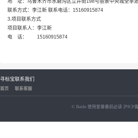
地 址：乌鲁木齐市水磨沟区立井街198号丽景中央城全季酒
联系方式：李江新 联系电话：15160915874
3.项目联系方式
项目联系人：李江新
电 话： 15160915874
寻标宝
联系我们
首页
联系客服
© Baidu
使用爱番番前必读
沪ICP备
NEW
HOT