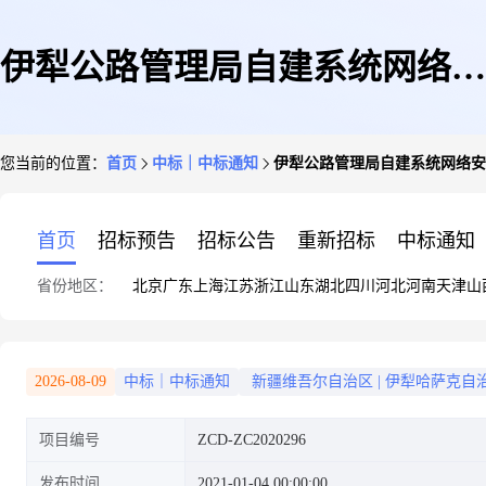
伊犁公路管理局自建系统网络安
您当前的位置：
首页
中标｜中标通知
伊犁公路管理局自建系统网络安
全二级等级保护第三方评测项目
首页
招标预告
招标公告
重新招标
中标通知
省份地区：
北京
广东
上海
江苏
浙江
山东
湖北
四川
河北
河南
天津
山
成交公告
2026-08-09
中标｜中标通知
新疆维吾尔自治区
|
伊犁哈萨克自
项目编号
ZCD-ZC2020296
发布时间
2021-01-04 00:00:00