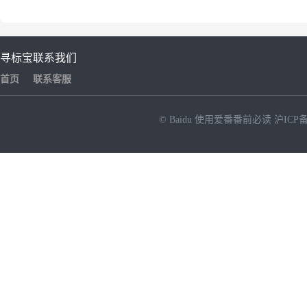
寻标宝
联系我们
首页
联系客服
© Baidu
使用爱番番前必读
沪ICP备
NEW
HOT
暂时没有搜索结果…