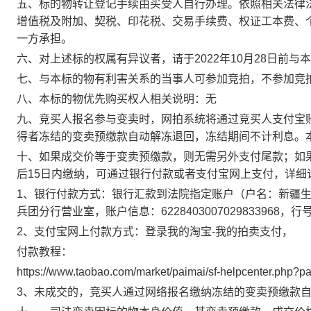
五、标的物转让登记手续由买受人自行办理。依照相关法律
增值税及附加、契税、印花税、交易手续费、权证工本费、
一方承担。
六、对上述标的权属有异议者，请于2022年10月28日前与
七、与本标的物有利害关系的当事人可参加竞拍，不参加竞
八、本标的物优先购买权人相关说明：无
九、竞买人报名参与变卖时，网拍系统将通过竞买人支付宝
得者冻结的变卖预缴款自动解冻退回，冻结期间不计利息。
十、如果成交价等于变卖预缴款，则无需另外支付尾款；如
后15日内缴纳，可通过银行付款或者支付宝网上支付，详细
1、银行付款方式：银行汇款到法院指定账户（户名：新疆
兵团分行营业室，账户信息：6228403007029833968，行号：
2、支付宝网上付款方式：登录我的淘宝-我的拍卖支付，
付款教程：
https://www.taobao.com/market/paimai/sf-helpcenter.php?p
3、未成交的，竞买人通过网络报名缴纳冻结的变卖预缴款