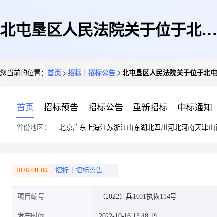
北屯垦区人民法院关于位于北屯
您当前的位置：
首页
招标｜招标公告
北屯垦区人民法院关于位于北屯市多
市多尔布尔津街1518号卧龙小区
首页
招标预告
招标公告
重新招标
中标通知
省份地区：
北京
广东
上海
江苏
浙江
山东
湖北
四川
河北
河南
天津
山
三期1518-1-1房屋一套(变卖)的
2026-08-06
招标｜招标公告
项目编号
（2022）兵1001执恢114号
公告
发布时间
2022-10-16 13:48:19