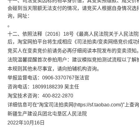
十一、司法变卖因标的物本身价值，其变卖预缴款、成交价
会碰到当天限额无法支付的情况，请竞买人根据自身情况选
询，网址：
。
十二、依照法释〔2016〕18号《最高人民法院关于人民
后，淘宝网拍平台将生成相应《司法拍卖/变卖网络竞价成
竞买人在变卖竞价前请务必再仔细阅读本院发布的变卖须知
法院温馨提醒首次参拍用户：建议模拟竞拍测试流程以了解拍卖情况:https://
本规则其他未尽事宜，请向拍辅机构咨询。
举报监督电话：0906-3370767张法官
咨询电话：18099188239 吴主任
淘宝技术咨询：400-822-2870
详细信息可在“淘宝司法拍卖网(https://sf.taobao.com/)”上查
新疆生产建设兵团北屯垦区人民法院
2022年10月16日