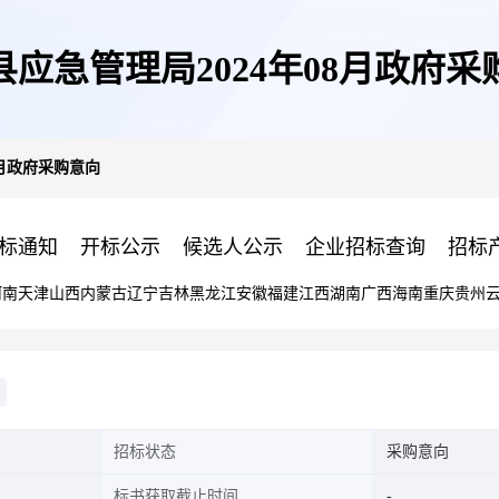
县应急管理局2024年08月政府采
8月政府采购意向
标通知
开标公示
候选人公示
企业招标查询
招标
河南
天津
山西
内蒙古
辽宁
吉林
黑龙江
安徽
福建
江西
湖南
广西
海南
重庆
贵州
招标状态
采购意向
标书获取截止时间