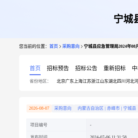
宁城
您当前的位置：
首页
采购意向
宁城县应急管理局2024年0
首页
招标预告
招标公告
重新招标
中
省份地区：
北京
广东
上海
江苏
浙江
山东
湖北
四川
河北
2026-08-07
采购意向
内蒙古自治区
|
赤峰市
|
宁城县
项目编号
发布时间
2024-07-06 11:31:58