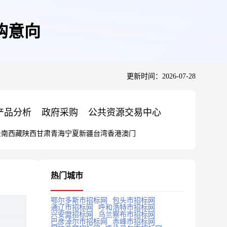
购意向
更新时间：2026-07-28
产品分析
政府采购
公共资源交易中心
云南
西藏
陕西
甘肃
青海
宁夏
新疆
台湾
香港
澳门
热门城市
鄂尔多斯市招标网
包头市招标网
通辽市招标网
呼和浩特市招标网
兴安盟招标网
乌兰察布市招标网
巴彦淖尔市招标网
赤峰市招标网