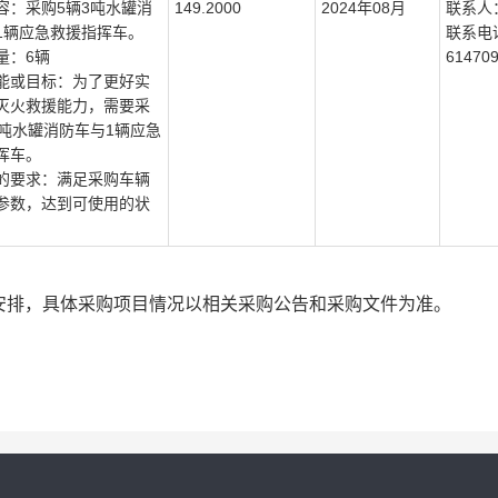
容：采购5辆3吨水罐消
149.2000
2024年08月
联系人
1辆应急救援指挥车。
联系电
量：6辆
61470
能或目标：为了更好实
灭火救援能力，需要采
3吨水罐消防车与1辆应急
挥车。
的要求：满足采购车辆
参数，达到可使用的状
安排，具体采购项目情况以相关采购公告和采购文件为准。