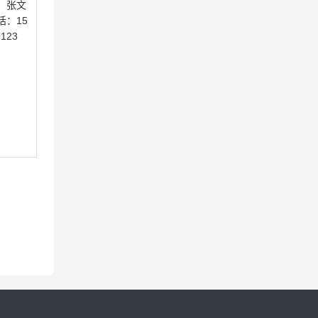
：张文
话：15
9123