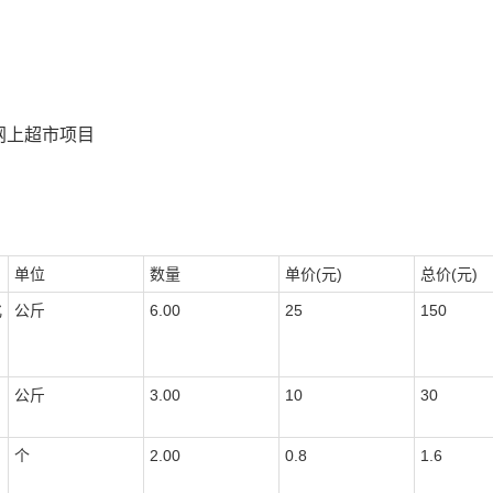
网上超市项目
单位
数量
单价(元)
总价(元)
化
公斤
6.00
25
150
公斤
3.00
10
30
个
2.00
0.8
1.6