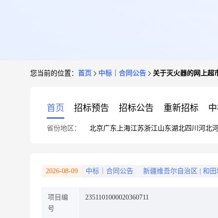
您当前的位置：
首页
中标｜合同公告
关于灭火器的网上超
首页
招标预告
招标公告
重新招标
中
省份地区：
北京
广东
上海
江苏
浙江
山东
湖北
四川
河北
2026-08-09
中标｜合同公告
新疆维吾尔自治区
|
和田
项目编
2351101000020360711
号