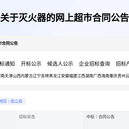
关于灭火器的网上超市合同公告
市合同公告
标通知
开标公示
候选人公示
企业招标查询
招标
河南
天津
山西
内蒙古
辽宁
吉林
黑龙江
安徽
福建
江西
湖南
广西
海南
重庆
贵州
地区
|
皮山县
招标状态
中标｜合同公告