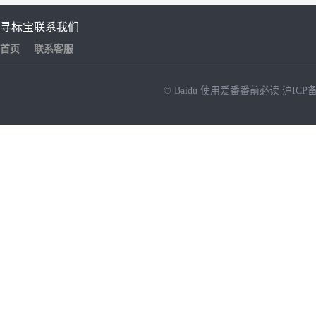
寻标宝
联系我们
首页
联系客服
© Baidu
使用爱番番前必读
沪ICP备
NEW
HOT
暂时没有搜索结果…