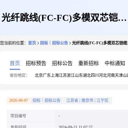
光纤跳线(FC-FC)多模双芯铠缆
您当前的位置：
首页
招标｜招标公告
光纤跳线(FC-FC)多模双芯铠
1米采购公告
首页
招标预告
招标公告
重新招标
中标通知
省份地区：
北京
广东
上海
江苏
浙江
山东
湖北
四川
河北
河南
天津
山
2026-08-07
招标｜招标公告
江苏省
|
南京市
|
江宁区
项目编号
发布时间
2024-09-21 11:07:27