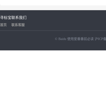
寻标宝
联系我们
首页
联系客服
© Baidu
使用爱番番前必读
沪ICP备
NEW
HOT
暂时没有搜索结果…