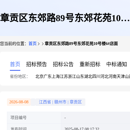
章贡区东郊路89号东郊花苑10号
您当前的位置：
首页
章贡区东郊路89号东郊花苑10号楼6#店面
楼6#店面
首页
招标预告
招标公告
重新招标
中标通知
省份地区：
北京
广东
上海
江苏
浙江
山东
湖北
四川
河北
河南
天津
山
2026-08-08
江西省
|
赣州市
|
章贡区
项目编号
发布时间
2025-08-17 08:17:32