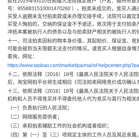
款在
2025
年
9
月
20
日
前缴入法院指定账户（户名：赣州市章
号：
9558831510001470260
），拍卖未成交的，竞买人通
买受人逾期未支付拍卖款或未办理交接手续，法院可以裁定
买受人悔拍的，交纳的保证金不予退还，依次用于支付拍卖
冲抵本案被执行人的债务以及与拍卖财产相关的被执行人的
十一、司法拍卖因标的物本身价值，其起拍价、保证金、竞
可能会碰到当天限额无法支付的情况，请竞买人根据自身情
查询，网址：
https://www.taobao.com/market/paimai/sf-helpcenter.php?pa
十二、依照法释〔
2016
〕
18
号《最高人民法院关于人民法院
后，淘宝网拍平台将生成相应《司法拍卖网络竞价成功确认
十三、依照法释〔
2016
〕
18
号《最高人民法院关于人民法院
机构和人员不得竞买并不得委托他人代为竞买与其行为相关
（一）负责执行的人民法院；
（二）网络服务提供者；
（三）承担拍卖辅助工作的社会机构或者组织；
（四）第（一）至（三）项规定主体的工作人员及其近亲属