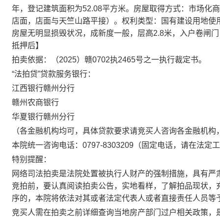
年，登记建筑面积为
52.08
平方米。房屋取得方式：市场化商
店面，店面与天竺山路平接）。权利类型：国有建设用地使
房屋无明显损毁状况，成新度一般，层高
2.8
米，入户卷闸门
抵押后】
拍卖依据：（
2025
）赣
0702
执
2465
号之一执行裁定书。
“法拍贷”贷款服务银行：
江西银行赣州分行
赣州农商银行
华夏银行赣州分行
（各金融机构均可，具体贷款要求请竞买人咨询各金融机构
本院统一咨询电话：
0797-8303209
（固定电话，请在法定工
特别提醒：
网络司法拍卖是法院处置被执行人财产的强制措施，具有严
竞拍前，要认真阅读拍卖公告，实地看样，了解拍品现状，
序的，本院将依法对其或者法定代表人或者直接责任人员等
竞买人需在拍卖之前详细查询当地房产部门过户相关政策，