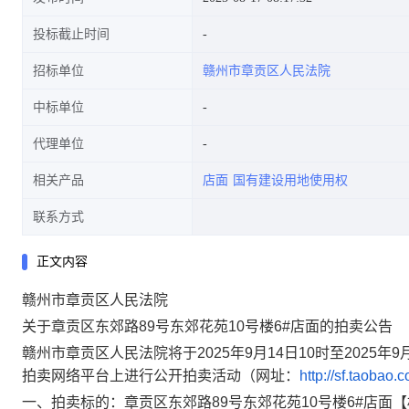
投标截止时间
招标单位
赣州市章贡区人民法院
中标单位
代理单位
相关产品
店面
国有建设用地使用权
联系方式
正文内容
赣州市章贡区人民法院
关于章贡区东郊路
89
号东郊花苑
10
号楼
6#
店面的拍卖公告
赣州市章贡区人民法院将于
2025
年
9
月
14
日
10
时至
2025
年
9
拍卖网络平台上进行公开拍卖活动（网址：
h
ttp://sf.taobao.
一、拍卖标的：章贡区东郊路
89
号东郊花苑
10
号楼
6#
店面【