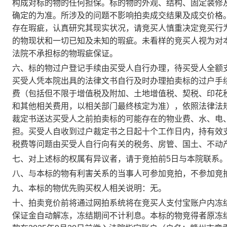
构成对标的物的任何担保。标的物的外观、结构、固定装修
确定的为准。所涉及的问题不影响拍卖成交结果及成交价格
存在瑕疵，认真研究其现实状况，请竞买人慎重决定竞买行
的物现状和一切已知及未知的瑕疵。未看样的竞买人视为对
法院不承担标的物瑕疵保证。
六、标的物过户登记手续由买受人自行办理，待买受人全额
买受人凭本院出具的法律文书自行及时办理拍卖标的过户手
费（包括但不限于增值税及附加、土地增值税、契税、印花
和其他相关费用，以相关部门最终核定为准），依照法律法
裁定书送达买受人之前拍卖标的可能存在的物业费、水、电
担。
买受人自收到过户裁定书之日起十个工作日内，持有效
税费等问题由买受人自行向有关的税务、房管、国土、不动
七、对上述标的权属有异议者，请于竞拍前
5
日与本院联系
八、与本标的物有利害关系的当事人可参加竞拍，不参加竞
九、本标的物优先购买权人相关说明：无。
十、拍卖竞价前将通过网拍系统将在竞买人支付宝账户内冻
保证金自动解冻，冻结期间不计利息。本标的物竞得者原冻