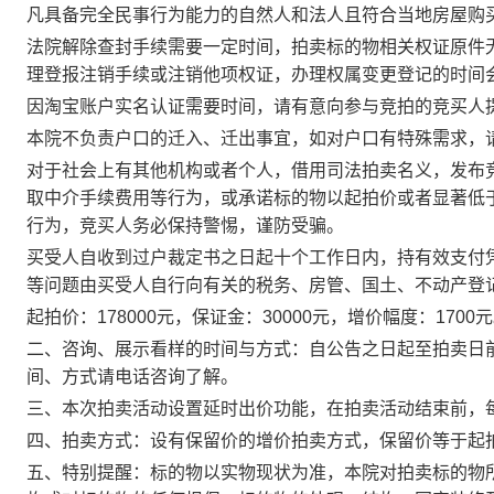
凡具备完全民事行为能力的自然人和法人且符合当地房屋购
法院解除查封手续需要一定时间，拍卖标的物相关权证原件
理登报注销手续或注销他项权证，办理权属变更登记的时间
因淘宝账户实名认证需要时间，请有意向参与竞拍的竞买人
本院不负责户口的迁入、迁出事宜，如对户口有特殊需求，
对于社会上有其他机构或者个人，借用司法拍卖名义，发布
取中介手续费用等行为，或承诺标的物以起拍价或者显著低
行为，竞买人务必保持警惕，谨防受骗。
买受人自收到过户裁定书之日起十个工作日内，持有效支付
等问题由买受人自行向有关的税务、房管、国土、不动产登
起拍价：
178000元
，保证金：
30000
元，增价幅度：
1700
元
二、咨询、展示
看样的时间与方式
：自公告之日起至拍卖日
间、方式请电话咨询了解。
三、本次拍卖活动设置延时出价功能，在拍卖活动结束前，
四、拍卖方式：设有保留价的增价拍卖方式，保留价等于起
五、特别提醒：标的物以实物现状为准，本院对拍卖标的物