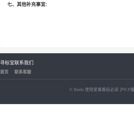
七、其他补充事宜:
寻标宝
联系我们
首页
联系客服
© Baidu
使用爱番番前必读
沪ICP备
NEW
HOT