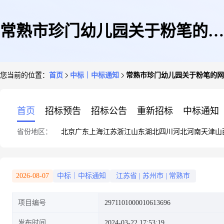
常熟市珍门幼儿园关于粉笔的网
您当前的位置：
首页
中标｜中标通知
常熟市珍门幼儿园关于粉笔的网
上商城采购项目成交公告
首页
招标预告
招标公告
重新招标
中标通知
省份地区：
北京
广东
上海
江苏
浙江
山东
湖北
四川
河北
河南
天津
山
2026-08-07
中标｜中标通知
江苏省
|
苏州市
|
常熟市
项目编号
2971101000010613696
发布时间
2024-03-22 17:53:19