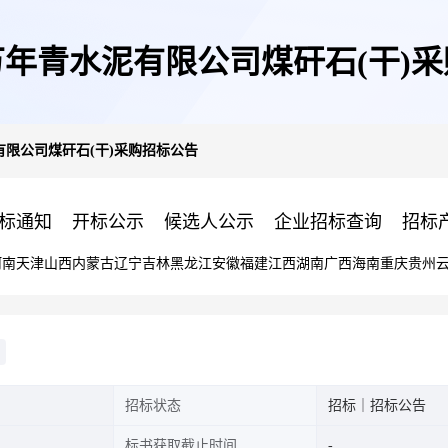
年青水泥有限公司煤矸石(干)
限公司煤矸石(干)采购招标公告
标通知
开标公示
候选人公示
企业招标查询
招标
河南
天津
山西
内蒙古
辽宁
吉林
黑龙江
安徽
福建
江西
湖南
广西
海南
重庆
贵州
招标状态
招标｜招标公告
标书获取截止时间