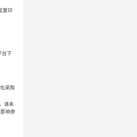
证复印
平台下
字化采购
”。请未
续影响参