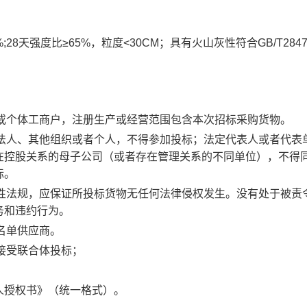
%;28天强度比≥65%，粒度<30CM；具有火山灰性符合GB/T284
。
企业或个体工商户，注册生产或经营范围包含本次招标采购货物。
性的法人、其他组织或者个人，不得参加投标；法定代表人或者代表
在控股关系的母子公司（或者存在管理关系的不同单位），不得
标。
地方性法规，应保证所投标货物无任何法律侵权发生。没有处于被责
务和违约行为。
黑名单供应商。
不接受联合体投标；
人授权书》（统一格式）。