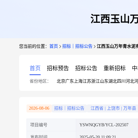
江西玉山万
您当前的位置：
首页
招标｜招标公告
江西玉山万年青水泥有
首页
招标预告
招标公告
重新招标
中
省份地区：
北京
广东
上海
江苏
浙江
山东
湖北
四川
河北
2026-08-06
招标｜招标公告
江西省
|
上饶市
|
万年县
项目编号
YSWNQGYB/YCL-202507
发布时间
2025-05-20 11:09:21