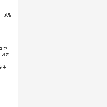
7，放射
单位行
同时参
令停