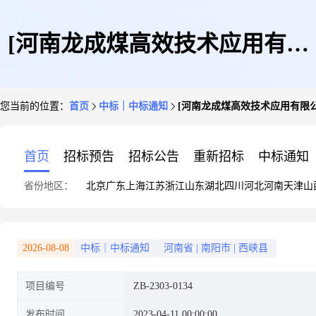
[河南龙成煤高效技术应用有限
您当前的位置：
首页
中标｜中标通知
[河南龙成煤高效技术应用有限
公司]河南煤劳保用品招标采购
首页
招标预告
招标公告
重新招标
中标通知
省份地区：
北京
广东
上海
江苏
浙江
山东
湖北
四川
河北
河南
天津
山
中标公告
2026-08-08
中标｜中标通知
河南省
|
南阳市
|
西峡县
项目编号
ZB-2303-0134
发布时间
2023-04-11 00:00:00