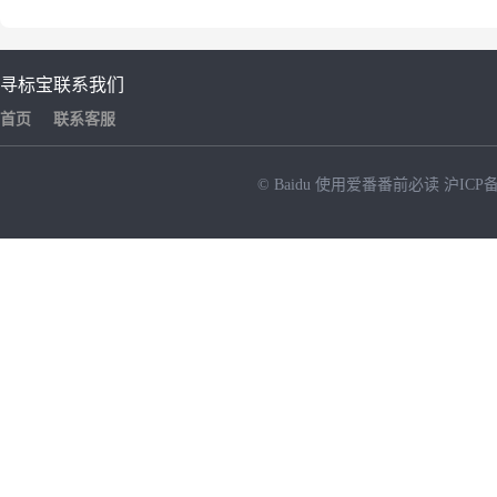
寻标宝
联系我们
首页
联系客服
© Baidu
使用爱番番前必读
沪ICP备
NEW
HOT
暂时没有搜索结果…