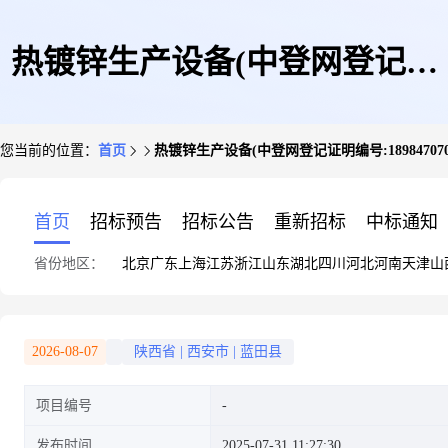
热镀锌生产设备(中登网登记证
您当前的位置：
首页
热镀锌生产设备(中登网登记证明编号:189847070023
明编号:18984707002331136973)
首页
招标预告
招标公告
重新招标
中标通知
省份地区：
北京
广东
上海
江苏
浙江
山东
湖北
四川
河北
河南
天津
山
2026-08-07
陕西省
|
西安市
|
蓝田县
项目编号
发布时间
2025-07-31 11:27:30