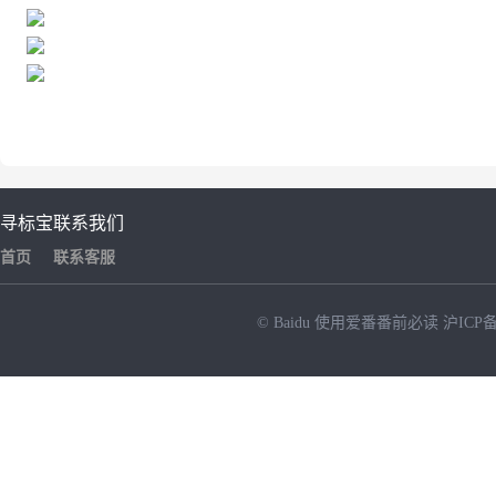
寻标宝
联系我们
首页
联系客服
© Baidu
使用爱番番前必读
沪ICP备
NEW
HOT