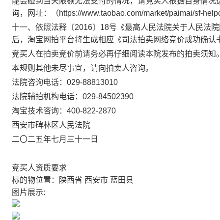
能会碰到当天限额无法支付的情况，请竞买人根据自身情况
询，网址：（
https://www.taobao.com/market/paimai/sf-help
十一、
依照法释〔
2016
〕
18
号《最高人民法院关于人民法院
后，淘宝网拍平台将生成相应《司法拍卖网络竞价成功确认
竞买人在拍卖竞价前请务必再仔细阅读本院发布的拍卖须知
本规则其他未尽事宜，请向拍卖人咨询。
法院咨询电话：
029-88813010
法院辅拍机构电话：
029-84502390
淘宝技术咨询：
400-822-2870
西安市碑林区人民法院
二〇二五年七月三十一日
竞买人资质要求
标的物位置：陕西省 西安市 蓝田县
图片展示: