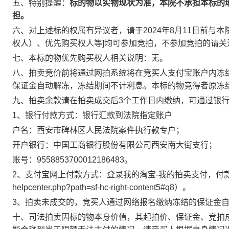
五、
特别提醒
：
标的物以实物现状为准，本院不承担本标的
担。
六、对上述标的权属有异议者，请于
2024
年
8
月
11
日
前与本
权人）、优先购买权人等
]
均可参加竞拍，不参加竞拍的请关
七、本标的物优先购买权人相关说明：无。
八、拍卖竞价前将通过网拍系统将在竞买人支付宝账户内冻
保证金自动解冻，冻结期间不计利息。本标的物竞得者原冻
九、拍卖余款请在拍卖成交后
3
个工作日
内缴纳，可通过银
1
、银行付款方式：银行汇款到法院指定账户
户名：西安市碑林区人民法院案件执行款专户；
开户银行：中国工商银行股份有限公司西安南大街支行；
账号：
9558853700012186483
。
2
、支付宝网上付款方式：登录我的淘宝
-
我的拍卖支付，付
helpcenter.php?path=sf-hc-right-content5#q8
）。
3
、拍卖未成交的，竞买人通过网络报名缴纳冻结的保证金
十、司法拍卖因标的物本身价值，其起拍价、保证金、竞拍