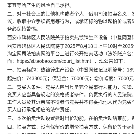
事宜等所产生的风险自己承担。
二、对于社会上的其他机构或者个人，借用司法拍卖名义，
议，收取中介手续费用等行为，或承诺标的物以起拍价或者
务必保持警惕。
西安市碑林区人民法院关于拍卖热镀锌生产设备（中登网登
西安市碑林区人民法院将于
2025
年
8
月
18
日上午
10
时至
2025
淘宝网司法拍卖网络平台上进行公开拍卖活动（法院账户名
面：
https://sf.taobao.com/court_list.htm
），现公告如下：
一、拍卖标的：
热镀锌生产设备（中登网登记证明编号：
18
起拍价：
743800
元；保证金：
70000
元；增价幅度：
7000
元
二、竞买人条件：竞买人应当具备完全民事行为能力，法律
竞买人应当具备规定的资格或者条件。负责执行的人民法院
工作人员及其近亲属不得参与竞买并不得委托他人代为竞买
买人自行承担相应的法律责任。
三、本次拍卖活动设置延时出价功能，在拍卖活动结束前，
四、拍卖方式：设有保留价的增价拍卖方式，
保留价等于起