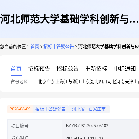
河北师范大学基础学科创新与应
您当前的位置：
首页
招标｜答疑公告
河北师范大学基础学科创新与应
用中心改造提升项目(六期)工程
首页
招标预告
招标公告
重新招标
中标通知
省份地区：
北京
广东
上海
江苏
浙江
山东
湖北
四川
河北
河南
天津
山
二标段澄清函1号
2026-08-09
招标｜答疑公告
河北省
|
石家庄市
项目编号
BZZB-(JS)-2025-05182
发布时间
2025-06-10 18:06:43