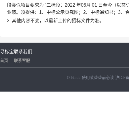
段类似项目要求为
“二标段：2022 年06月 01 日至今
业绩。须提供：1、中标公示页截图；2、中标通知书；3、
2.
其他内容不变，以最新上传的招标文件为准。
寻标宝
联系我们
首页
联系客服
© Baidu
使用爱番番前必读
沪ICP备
NEW
HOT