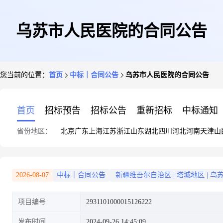
乌苏市人民医院的合同公告
您当前的位置：
首页
中标｜合同公告
乌苏市人民医院的合同公告
首页
招标预告
招标公告
重新招标
中标通知
省份地区：
北京
广东
上海
江苏
浙江
山东
湖北
四川
河北
河南
天津
山
2026-08-07
中标｜合同公告
新疆维吾尔自治区
|
塔城地区
|
乌
项目编号
2931101000015126222
发布时间
2024-09-26 14:45:09