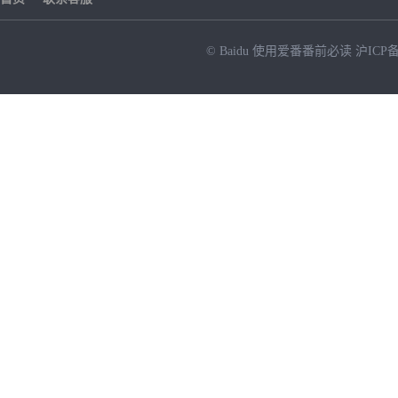
© Baidu
使用爱番番前必读
沪ICP备
NEW
HOT
暂时没有搜索结果…