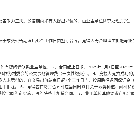
公告期为三天。公告期内如有人提出异议的，由业主单位研究处理方案。
应于成交公告期满后七个工作日内签订合同。竞得人无合理理由拒绝与业
疑问请联系业主单位。 2、合同起止日期：2025年1月1日至2029年1
5%作为村委会的公共事务管理费（一次性缴交）。 4、竞投人竞拍成功的
投人未竞得的，在交易出价结束日起7个工作日内，按原路径退回保证金
金中扣除。 5、竞得者在签订合同时应当同时签订关于地类种植、间种和
需按合同约定实施，违约将终止租赁合同。 7、业主单位其他要求详见合