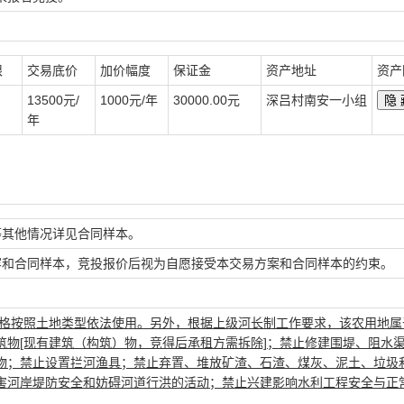
限
交易底价
加价幅度
保证金
资产地址
资产
13500元/
1000元/年
30000.00元
深吕村南安一小组
年
等其他情况详见合同样本。
容和合同样本，竞投报价后视为自愿接受本交易方案和合同样本的约束。
格按照土地类型依法使用。另外，根据上级河长制工作要求，该农用地属
物[现有建筑（构筑）物，竞得后承租方需拆除]；禁止修建围堤、阻水
物；禁止设置拦河渔具；禁止弃置、堆放矿渣、石渣、煤灰、泥土、垃圾
害河岸堤防安全和妨碍河道行洪的活动；禁止兴建影响水利工程安全与正