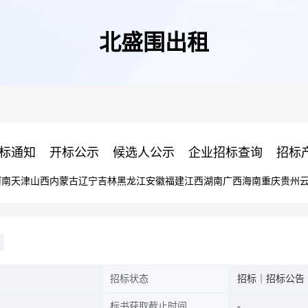
北盛围出租
标通知
开标公示
候选人公示
企业招标查询
招标
河南
天津
山西
内蒙古
辽宁
吉林
黑龙江
安徽
福建
江西
湖南
广西
海南
重庆
贵州
招标状态
招标｜招标公告
标书获取截止时间