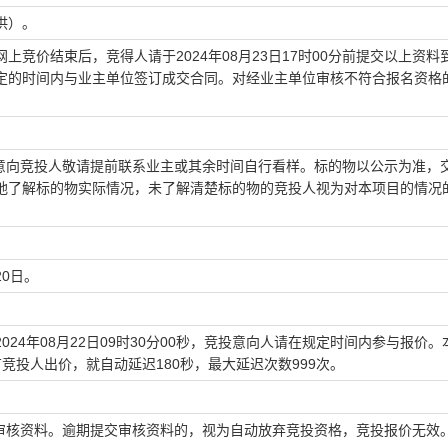
供）。
竞价结束后，竞得人请于2024年08月23日17时00分前提交以上资料
定的时间内与业主单位签订成交合同。对经业主单位审核不符合报名资格
7：30。意向竞投人敬请提前联系业主或其余时间自行看样。标的物以公示为准，
地了解标的物实际情况，未了解清楚标的物的竞投人视为对本项目的情况
20日。
至2024年08月22日09时30分00秒，竞投意向人请在规定时间内参与报价
竞投人出价，就自动延迟180秒，最大延迟次数999次。
心提交审核资料。逾期提交审核资料的，视为自动放弃竞投资格，竞投报价无效