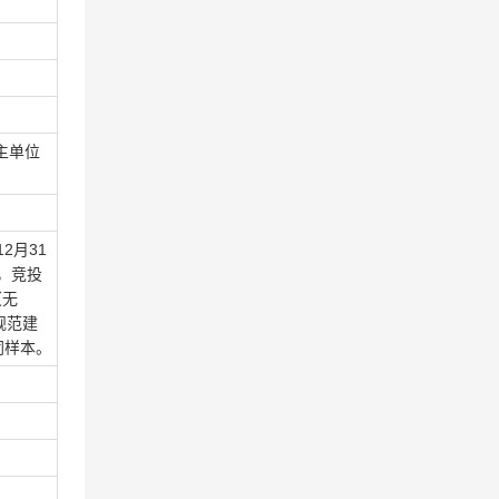
主单位
2月31
，竞投
（无
规范建
同样本。