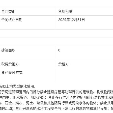
合同类别
鱼塘租赁
合同终止日期
2029年12月31日
建筑面积
0
税费承担方
承租方
资产交付方式
按照土地类型依法使用。
属于河道管理范围内的部分禁止建设房屋等妨碍行洪的建筑物、构筑物[现
修建围堤、阻水渠道、阻水道路；禁止在行洪河道内种植阻碍行洪的林木和
渣、石渣、煤灰、泥土、垃圾和其他阻碍行洪或污染水体的物体；禁止从
洪的活动；禁止兴建影响水利工程安全与正常运行的建筑物和其他设施；