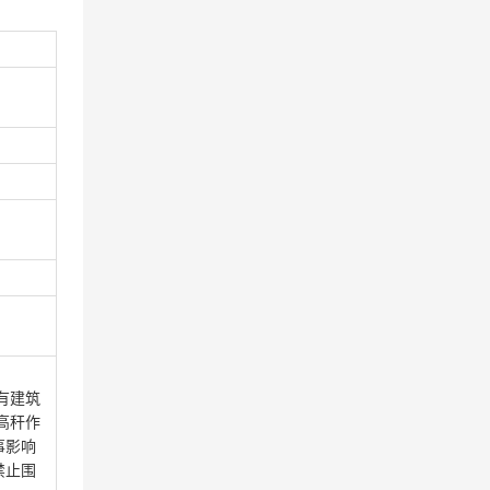
有建筑
高秆作
事影响
禁止围