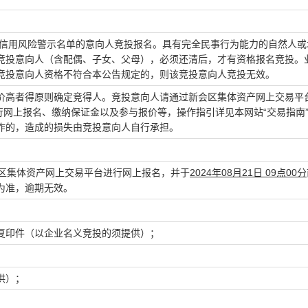
信用风险警示名单的意向人竞投报名。具有完全民事行为能力的自然人或
竞投意向人（含配偶、子女、父母），必须还清后，才有资格报名竞投。
竞投意向人资格不符合本公告规定的，则该竞投意向人竞投无效。
价高者得原则确定竞得人。竞投意向人请通过新会区集体资产网上交易平
会三资”APP进行网上报名、缴纳保证金以及参与报价等，操作指引详见本网站“交易指南
作的，造成的损失由竞投意向人自行承担。
过新会区集体资产网上交易平台进行网上报名，并于
2024年08月21日 09点00分
为准，逾期无效。
复印件（以企业名义竞投的须提供）；
供）；