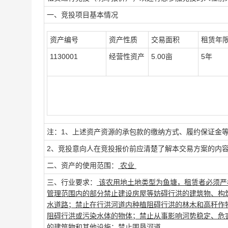
一、竞投项目基本情况
资产编号
资产性质
交易面积
租赁年
1130001
经营性资产
5.00亩
5年
注：1、上述资产资源的承包款的缴纳方式、履约保证金
2、竞投意向人在竞投报价前应清楚了解本交易方案的内
二、资产的使用范围：
农业
三、行业要求：
该农用地土地类型为鱼塘，租赁者必须严
管理范围内的部分禁止建设房屋等妨碍行洪的建筑物、构筑
水道路；禁止在行洪河道内种植阻碍行洪的林木和高秆作
阻碍行洪或污染水体的物体；禁止从事影响河势稳定、危
的建筑物和其他设施；禁止围垦河道。