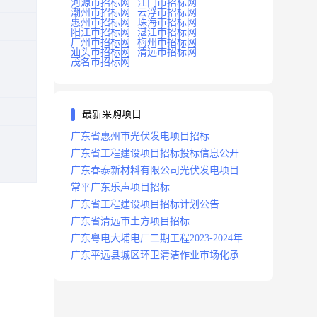
河源市招标网
江门市招标网
潮州市招标网
云浮市招标网
惠州市招标网
珠海市招标网
阳江市招标网
湛江市招标网
广州市招标网
梅州市招标网
汕头市招标网
清远市招标网
茂名市招标网
最新采购项目
广东省惠州市光伏发电项目招标
广东省工程建设项目招标投标信息公开目
录
广东春泰新材料有限公司光伏发电项目招
标
常平广东乐声项目招标
广东省工程建设项目招标计划公告
广东省清远市土方项目招标
广东粤电大埔电厂二期工程2023-2024年度
安保服务项目招标公告
广东平远县城区环卫清洁作业市场化承包
项目招标中标候选人公示