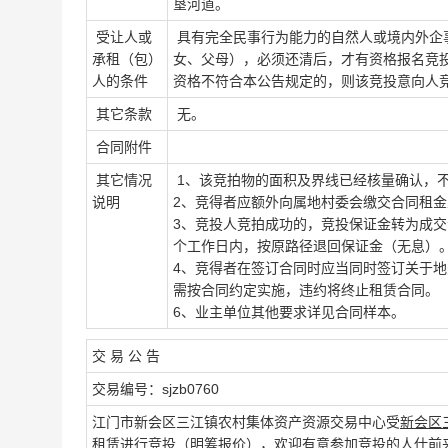
垦河道。
受让人或
具有完全民事行为能力的自然人或境内外企
承租（包）
女、父母），必须还清后，才有资格报名竞
人的条件
资格不符合本公告规定的，则该竞投意向人
其它条款
无。
合同附件
其它情况
1、该竞拍物的面积及界线已经核量确认，
说明
2、竞得者应额外向属地村委会缴交合同租金
3、竞投人竞拍成功的，竞投保证金转为成
个工作日内，按原路径退回保证金（无息）
4、竞得者在签订合同时应当同时签订关于
需按合同约定实施，违约将终止租赁合同。
6、业主单位其他要求详见合同样本。
交 易 公 告
交易编号：sjzb0760
江门市新会区三江镇农村集体资产资源交易中心受
新会区
租赁进行竞投（明筹报价），欢迎有意参加竞投的人仕前