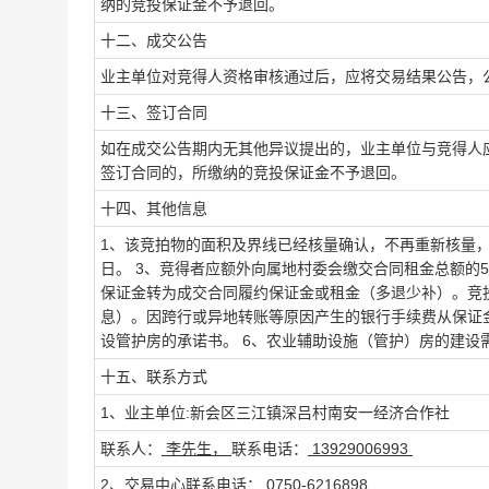
纳的竞投保证金不予退回。
十二、成交公告
业主单位对竞得人资格审核通过后，应将交易结果公告，
十三、签订合同
如在成交公告期内无其他异议提出的，业主单位与竞得人
签订合同的，所缴纳的竞投保证金不予退回。
十四、其他信息
1、该竞拍物的面积及界线已经核量确认，不再重新核量，如有
日。 3、竞得者应额外向属地村委会缴交合同租金总额的
保证金转为成交合同履约保证金或租金（多退少补）。竞
息）。因跨行或异地转账等原因产生的银行手续费从保证
设管护房的承诺书。 6、农业辅助设施（管护）房的建设
十五、联系方式
1、业主单位:新会区三江镇深吕村南安一经济合作社
联系人：
李先生，
联系电话：
13929006993
2、交易中心
联系电话：
0750-6216898