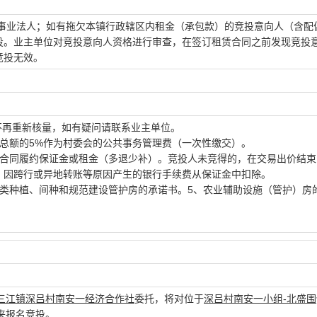
事业法人；如有拖欠本镇行政辖区内租金（承包款）的竞投意向人（含配
投。业主单位对竞投意向人资格进行审查，在签订租赁合同之前发现竞投
竞投无效。
不再重新核量，如有疑问请联系业主单位。
总额的5%作为村委会的公共事务管理费（一次性缴交）。
交合同履约保证金或租金（多退少补）。竞投人未竞得的，在交易出价结束
。因跨行或异地转账等原因产生的银行手续费从保证金中扣除。
地类种植、间种和规范建设管护房的承诺书。5、农业辅助设施（管护）房
三江镇深吕村南安一经济合作社
委托，将对位于
深吕村南安一小组-北盛围
来报名竞投。