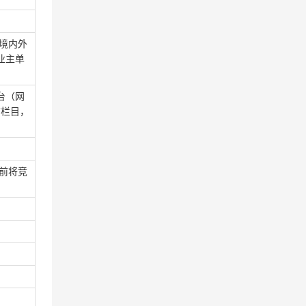
境内外
业主单
台（网
”栏目，
前将竞