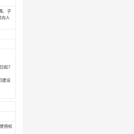
偶、子
意向人
日起7
的建设
使用权