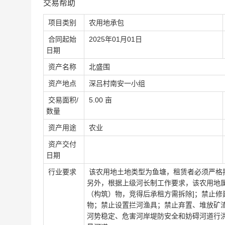
交易帮助
项目类别
农用地承包
合同起始
2025年01月01日
日期
资产名称
北盛围
资产地点
深吕村南安一小组
交易面积/
5.00 亩
数量
资产用途
农业
资产交付
日期
行业要求
该农用地土地类型为鱼塘，租赁者必须严格
另外，根据上级河长制工作要求，该农用地
（构筑）物，竞得后承租方需拆除]；禁止
物；禁止设置拦河渔具；禁止弃置、堆放矿
河势稳定、危害河岸堤防安全和妨碍河道行