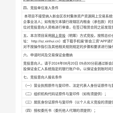
四、竞投单位准入条件
本项目不接受纳入新会区农村集体资产资源网上交易系统
企事业法人；如有拖欠本镇行政辖区内租金（承包款）的
位对竞投意向人资格进行审查，在签订租赁合同之前发现
五、本次项目采用
网上竞投
（明筹）方式竞投，按照总价
址： http://sz.xinhui.cn）或下载手机端“新
对不按操作指引及其他相关规则规定的步骤和要求进行操
六、申请时间及交易保证金缴纳
竞投意向人，请于2024年08月20日 09点00分前通
投保证金汇入系统指定的银行账户中。以保证金到账时间
七、竞投意向人报名条件
（一）营业执照原件与复印件、法定代表人身份证原件与
（二）组织机构代码证原件与复印件（如有须提供）；
（三）居民身份证原件与复印件（以个人名义竞投的须提
（四）授权委托书（委托他人代理的须提供）；