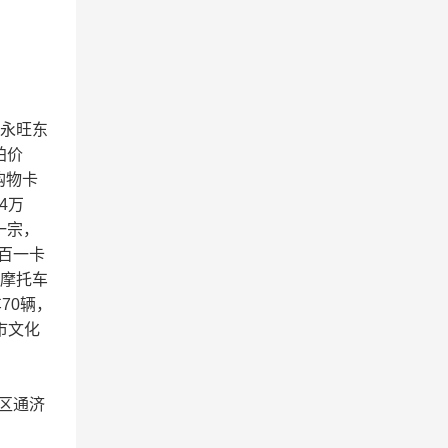
、永旺东
拍价
购物卡
4万
一宗，
中百一卡
轮摩托车
70辆，
墨市文化
墨区通济