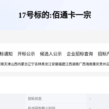
17号标的:佰通卡一宗
标通知
开标公示
候选人公示
企业招标查询
招标
河南
天津
山西
内蒙古
辽宁
吉林
黑龙江
安徽
福建
江西
湖南
广西
海南
重庆
贵州
招标状态
标书获取截止时间