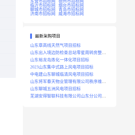
东营市招标网
德州市招标网
临沂市招标网
烟台市招标网
聊城市招标网
青岛市招标网
济南市招标网
威海市招标网
最新采购项目
山东章高线天然气项目招标
山东出入境边防检查总站零星周转房整修
项目招标中标
山东裕龙岛炼化一体化项目招标
2023山东集中式路上风电项目招标
中电建山东聊城临清风电项目招标
山东将军春天物业管理有限公司秩序维护
服务项目招标公告
山东聊城五洲风电项目招标
芜湖安得智联科技有限公司山东分公司济
南地区快递项目招标公告