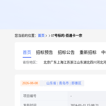
您当前的位置：
首页
17号标的:佰通卡一宗
首页
招标预告
招标公告
重新招标
中
省份地区：
北京
广东
上海
江苏
浙江
山东
湖北
四川
河北
2026-08-08
山东省
|
青岛市
|
即墨区
项目编号
发布时间
2024-01-11 15:08:21