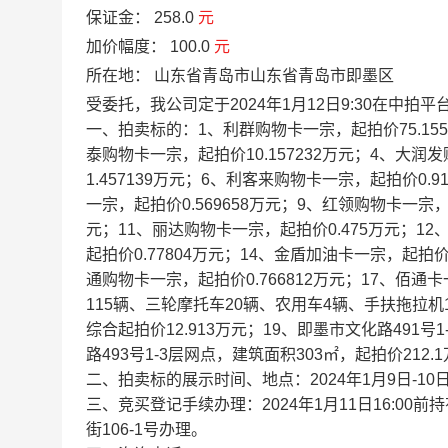
保证金：
258.0
元
加价幅度：
100.0
元
所在地：
山东省青岛市山东省青岛市即墨区
受委托，我公司定于2024年1月12日9:30在中拍平台（p
一、拍卖标的：1、利群购物卡一宗，起拍价75.155
泰购物卡一宗，起拍价10.157232万元；4、大润
1.457139万元；6、利客来购物卡一宗，起拍价0.
一宗，起拍价0.569658万元；9、红领购物卡一宗，
元；11、丽达购物卡一宗，起拍价0.475万元；12
起拍价0.77804万元；14、金盾加油卡一宗，起拍价
通购物卡一宗，起拍价0.766812万元；17、佰通
115辆、三轮摩托车20辆、农用车4辆、手扶拖拉机
综合起拍价12.913万元；19、即墨市文化路491号1
路493号1-3层网点，建筑面积303㎡，起拍价212.
二、拍卖标的展示时间、地点：2024年1月9日-1
三、竞买登记手续办理：2024年1月11日16:0
街106-1号办理。