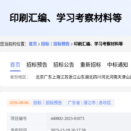
印刷汇编、学习考察材料等
您当前的位置：
首页
招标｜招标预告
印刷汇编、学习考察材料等
首页
招标预告
招标公告
重新招标
中标通知
省份地区：
北京
广东
上海
江苏
浙江
山东
湖北
四川
河北
河南
天津
山
2026-08-06
招标｜招标预告
广东省
|
湛江市
|
赤坎区
项目编号
440802-2023-01073
发布时间
2023-12-19 16:17:58