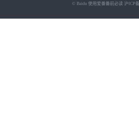
© Baidu
使用爱番番前必读
沪ICP备
NEW
HOT
暂时没有搜索结果…