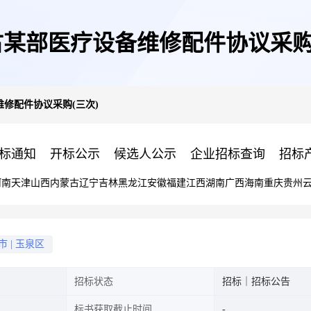
某部医疗设备维修配件协议采购
修配件协议采购(三次)
标通知
开标公示
候选人公示
企业招标查询
招标
河南
天津
山西
内蒙古
辽宁
吉林
黑龙江
安徽
福建
江西
湖南
广西
海南
重庆
贵州
市
|
玉泉区
招标状态
招标｜招标公告
标书获取截止时间