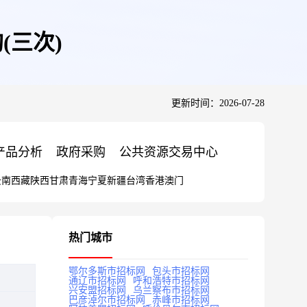
(三次)
更新时间：2026-07-28
产品分析
政府采购
公共资源交易中心
云南
西藏
陕西
甘肃
青海
宁夏
新疆
台湾
香港
澳门
热门城市
鄂尔多斯市招标网
包头市招标网
通辽市招标网
呼和浩特市招标网
兴安盟招标网
乌兰察布市招标网
巴彦淖尔市招标网
赤峰市招标网