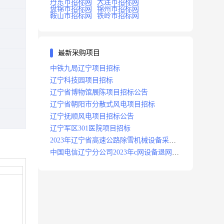
丹东市招标网
大连市招标网
盘锦市招标网
锦州市招标网
鞍山市招标网
铁岭市招标网
最新采购项目
中铁九局辽宁项目招标
辽宁科技园项目招标
辽宁省博物馆展陈项目招标公告
辽宁省朝阳市分散式风电项目招标
辽宁抚顺风电项目招标公告
辽宁军区301医院项目招标
2023年辽宁省高速公路除雪机械设备采购
项目招标招标公告
中国电信辽宁分公司2023年c网设备退网拆
除施工服务采购项目招标公告