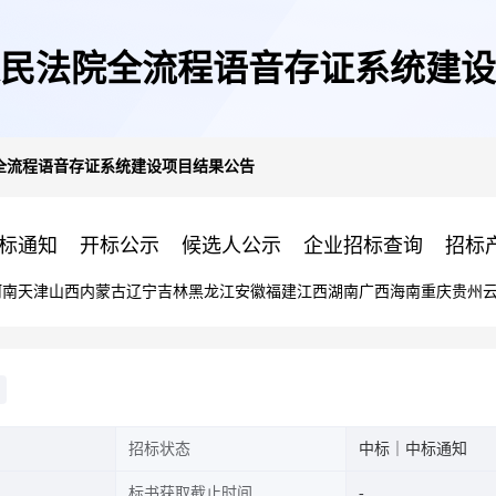
民法院全流程语音存证系统建设
全流程语音存证系统建设项目结果公告
标通知
开标公示
候选人公示
企业招标查询
招标
河南
天津
山西
内蒙古
辽宁
吉林
黑龙江
安徽
福建
江西
湖南
广西
海南
重庆
贵州
招标状态
中标｜中标通知
标书获取截止时间