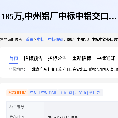
185万,中州铝厂中标中铝交口兴
您当前的位置：
首页
中标｜中标通知
185万,中州铝厂中标中铝交口
华科技高压水力清洗业务
首页
招标预告
招标公告
重新招标
中标通知
省份地区：
北京
广东
上海
江苏
浙江
山东
湖北
四川
河北
河南
天津
山
2026-08-07
中标｜中标通知
山西省
|
吕梁市
|
交口县
项目编号
发布时间
2026-04-08 13:18:02