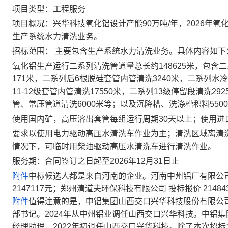
项目类型：工程服务
项目概况：兴华科技氧化铝设计产能90万吨/年，2026年氧
生产系统水力清洗业务。
招标范围： 主要包含生产系统水力清洗业务。具体内容如下
氧化铝生产运行二系列清洗管道量总长约148625米，包含二系
171米，二系列后6根脱硅套管内管清洗3240米，二系列水
11-12级套管内管清洗17550米，二系列13级停留段清洗29
管、常压管道清洗6000米等；以及沉降槽、洗涤槽积料550
使用国内矿，高压溶出套管每组运行周期30天以上；使用进
要求以使用电力驱动高压水清洗车作业为主；清洗区域离清
情况下，可临时用柴油驱动高压水清洗车进行清洗作业。
服务期：合同签订之日起至2026年12月31日止
附件
中标候选人都是来自河南的企业。河南中州铝厂有限公司 投
2147117元；郑州清道夫环保科技有限公司 投标报价 2148
附件
值得注意的是，中铝集团山西交口兴华科技股份有限公
部书记。2024年从中州铝业调任山西交口兴华科技。中铝
经理助理，2022年初调任山西交口兴华科技。除了本次招标