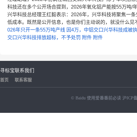
科技还在多个公开场合提到，2026年氧化铝产能按55万吨/
兴华科技总经理王红毅表示：2026年，兴华科技将聚焦一
低成本。既然是公开信息，也是你们主动说的，就没什么见
026年只开一条55万吨产线
因4万，中铝交口兴华科技成被
交口兴华科技排放超标，不予处罚
附件
附件
寻标宝
联系我们
首页
联系客服
© Baidu
使用爱番番前必读
沪ICP备
NEW
HOT