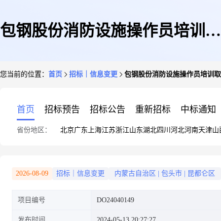
包钢股份消防设施操作员培训取
您当前的位置：
首页
招标｜信息变更
包钢股份消防设施操作员培训取证
证(中级)
首页
招标预告
招标公告
重新招标
中标通知
省份地区：
北京
广东
上海
江苏
浙江
山东
湖北
四川
河北
河南
天津
山
2026-08-09
招标｜信息变更
内蒙古自治区
|
包头市
|
昆都仑区
项目编号
DO24040149
发布时间
2024-05-13 20:27:27