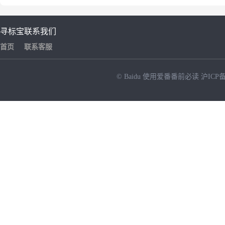
寻标宝
联系我们
首页
联系客服
© Baidu
使用爱番番前必读
沪ICP备
NEW
HOT
暂时没有搜索结果…