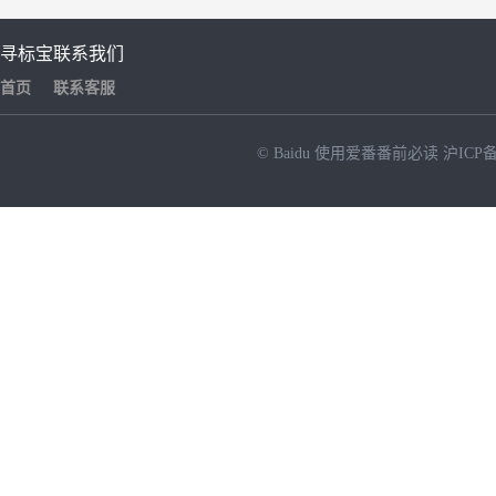
寻标宝
联系我们
首页
联系客服
© Baidu
使用爱番番前必读
沪ICP备
NEW
HOT
暂时没有搜索结果…