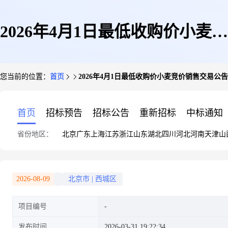
2026年4月1日最低收购价小麦竞
您当前的位置：
首页
2026年4月1日最低收购价小麦竞价销售交易公告
价销售交易公告
首页
招标预告
招标公告
重新招标
中标通知
省份地区：
北京
广东
上海
江苏
浙江
山东
湖北
四川
河北
河南
天津
山
2026-08-09
北京市
|
西城区
项目编号
发布时间
2026-03-31 19:22:34