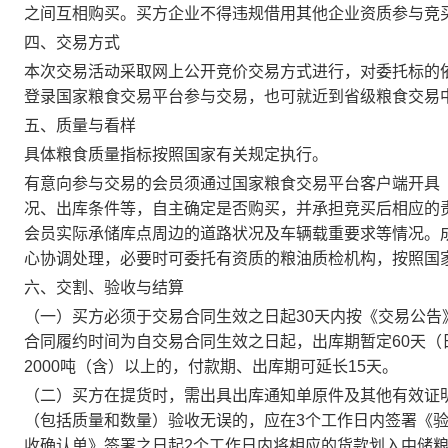
之间互相购买。买方企业不得违规借用其他企业资质参与竞
四、交易方式
本次交易活动采取网上公开竞价交易方式进行，对委托标的
登录国家粮食交易平台参与交易，也可就近到省级粮食交易
五、质量与看样
具体粮食质量指标按照国家有关规定执行。
有意向参与交易的会员须通过国家粮食交易平台客户端开具
况、出库条件等，自主确定是否购买，并承担竞买后相应的
会员实际承储库点周边的道路状况及车辆载重要求等情况。
心协调处理，必要时可委托有资质的粮油质检机构，按照国
六、交割、验收与结算
（一）买方必须于交易合同生效之日起30天内按《交易公
合同履约时间为自交易合同生效之日起，出库期暂定60天
2000吨（含）以上的，付款期、出库期可延长15天。
（二）买方在提货时，需出具出库通知单原件及其他有效证
（包括质量和数量）验收无误的，应在3个工作日内签署《
收确认单》签署之日起2个工作日内将相应的货款划入中储