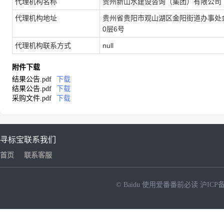
代理机构名称
贵州新山水建设咨询（集团）有限公司
代理机构地址
贵州省贵阳市观山湖区金阳街道办事处
0层6号
代理机构联系方式
null
附件下载
结果公告.pdf
下载
结果公告.pdf
下载
采购文件.pdf
下载
寻标宝
联系我们
首页
联系客服
© Baidu
使用爱番番前必读
沪ICP备
NEW
HOT