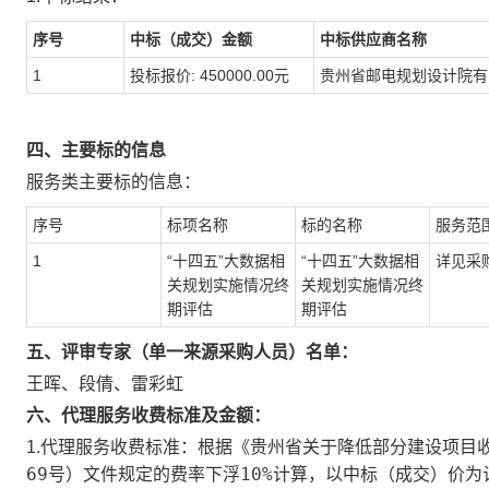
序号
中标（成交）金额
中标供应商名称
1
投标报价: 450000.00元
贵州省邮电规划设计院有
四、主要标的信息
服务
类主要标的信息：
序号
标项名称
标的名称
服务范
1
“十四五”大数据相
“十四五”大数据相
详见采
关规划实施情况终
关规划实施情况终
期评估
期评估
五、评审专家（单一来源采购人员）名单：
王晖、段倩、雷彩虹
六、代理服务收费标准及金额：
根据《贵州省关于降低部分建设项目收
1.代理服务收费标准：
69号）文件规定的费率下浮10%计算，以中标（成交）价