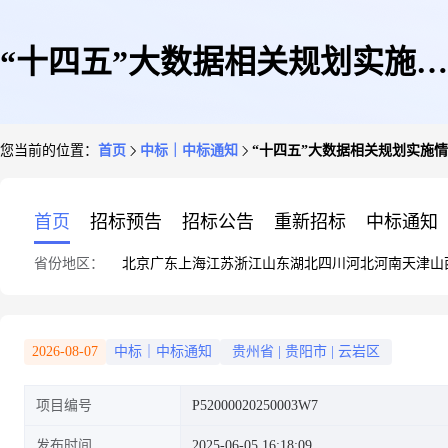
“十四五”大数据相关规划实施情
您当前的位置：
首页
中标｜中标通知
“十四五”大数据相关规划实施情
况终期评估中标(成交)结果公告
首页
招标预告
招标公告
重新招标
中标通知
省份地区：
北京
广东
上海
江苏
浙江
山东
湖北
四川
河北
河南
天津
山
2026-08-07
中标｜中标通知
贵州省
|
贵阳市
|
云岩区
项目编号
P52000020250003W7
发布时间
2025-06-05 16:18:09