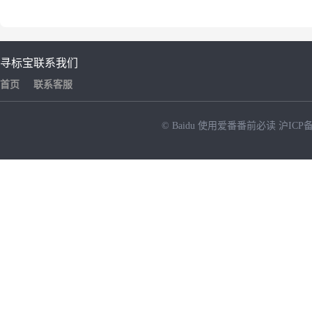
寻标宝
联系我们
首页
联系客服
© Baidu
使用爱番番前必读
沪ICP备
NEW
HOT
暂时没有搜索结果…