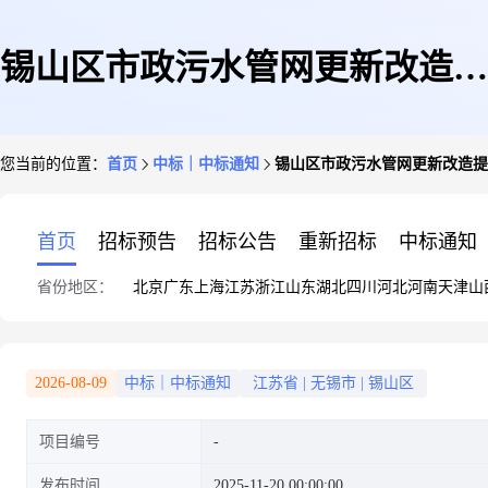
锡山区市政污水管网更新改造提
您当前的位置：
首页
中标｜中标通知
锡山区市政污水管网更新改造提
升工程-项目申请报告编制
首页
招标预告
招标公告
重新招标
中标通知
省份地区：
北京
广东
上海
江苏
浙江
山东
湖北
四川
河北
河南
天津
山
2026-08-09
中标｜中标通知
江苏省
|
无锡市
|
锡山区
项目编号
发布时间
2025-11-20 00:00:00