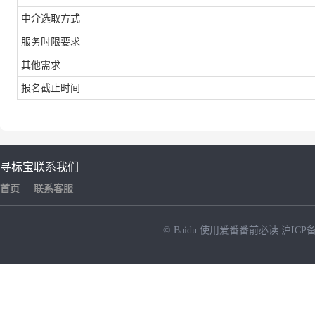
中介选取方式
服务时限要求
其他需求
报名截止时间
寻标宝
联系我们
首页
联系客服
© Baidu
使用爱番番前必读
沪ICP备
NEW
HOT