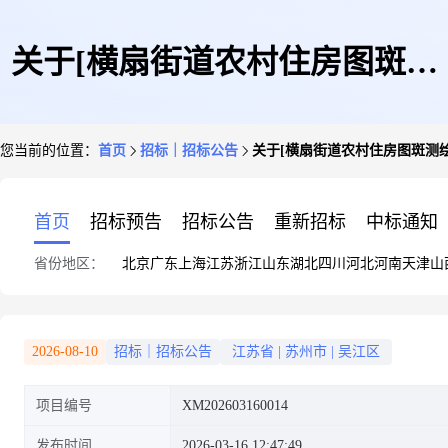
关于[横扇街道农村住房图斑测
您当前的位置：
首页
招标｜招标公告
关于[横扇街道农村住房图斑测绘
绘服务][公开竞价][房产测绘]中
首页
招标预告
招标公告
重新招标
中标通知
省份地区：
北京
广东
上海
江苏
浙江
山东
湖北
四川
河北
河南
天津
山
介服务机构的公告
2026-08-10
招标｜招标公告
江苏省
|
苏州市
|
吴江区
项目编号
XM202603160014
发布时间
2026-03-16 12:47:49