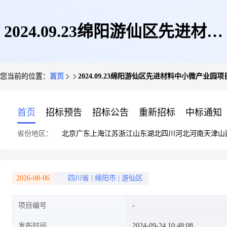
2024.09.23绵阳游仙区先进材料
您当前的位置：
首页
2024.09.23绵阳游仙区先进材料中小微产业园项
中小微产业园项目(C地块)
首页
招标预告
招标公告
重新招标
中标通知
省份地区：
北京
广东
上海
江苏
浙江
山东
湖北
四川
河北
河南
天津
山
2026-08-06
四川省
|
绵阳市
|
游仙区
项目编号
发布时间
2024-09-24 10:48:08