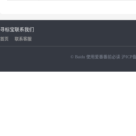
寻标宝
联系我们
首页
联系客服
© Baidu
使用爱番番前必读
沪ICP备
NEW
HOT