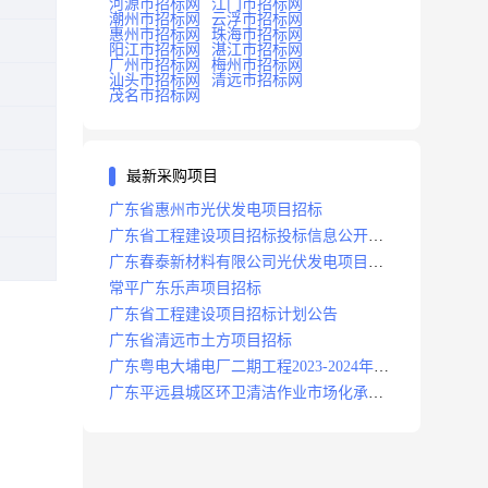
河源市招标网
江门市招标网
潮州市招标网
云浮市招标网
惠州市招标网
珠海市招标网
阳江市招标网
湛江市招标网
广州市招标网
梅州市招标网
汕头市招标网
清远市招标网
茂名市招标网
最新采购项目
广东省惠州市光伏发电项目招标
广东省工程建设项目招标投标信息公开目
录
广东春泰新材料有限公司光伏发电项目招
标
常平广东乐声项目招标
广东省工程建设项目招标计划公告
广东省清远市土方项目招标
广东粤电大埔电厂二期工程2023-2024年度
安保服务项目招标公告
广东平远县城区环卫清洁作业市场化承包
项目招标中标候选人公示