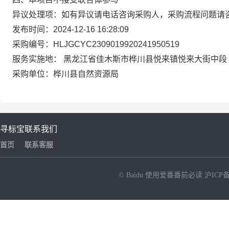
异议处理项：
如有异议请电话咨询采购人，采购流程问题请
发布时间：
2024-12-16 16:28:09
采购编号：
HLJGCYC2309019920241950519
服务实施地：
黑龙江省佳木斯市桦川县悦来镇悦来大街中段
采购单位：
桦川县自然资源局
寻标宝
联系我们
首页
联系客服
© Baidu
使用爱番番前必读
沪ICP备
NEW
HOT