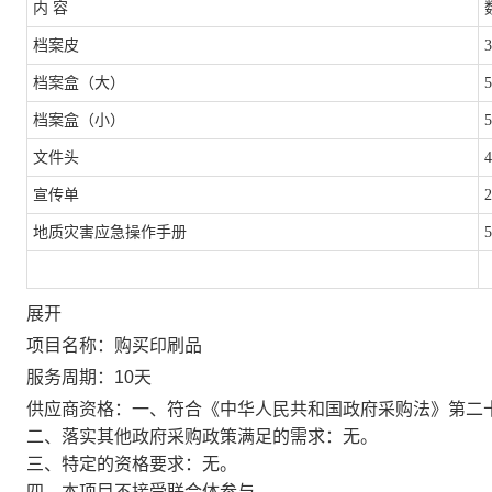
内
容
档案皮
3
档案盒（大）
5
档案盒（小）
5
文件头
4
宣传单
2
地质灾害应急操作手册
5
展开
项目名称：
购买印刷品
服务周期：
10
天
供应商资格：
一、符合《中华人民共和国政府采购法》第二
二、落实其他政府采购政策满足的需求：无。
三、特定的资格要求：无。
四、本项目不接受联合体参与