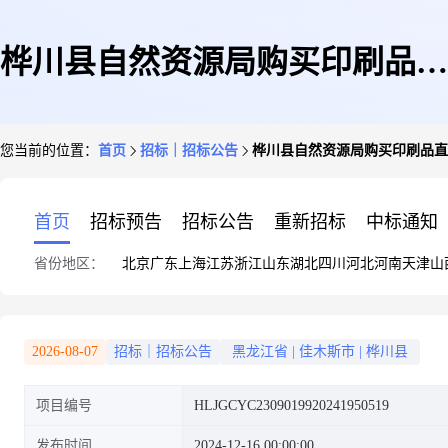
桦川县自然资源局购买印刷品直
您当前的位置：
首页
招标｜招标公告
桦川县自然资源局购买印刷品直
购
首页
招标预告
招标公告
重新招标
中标通知
省份地区：
北京
广东
上海
江苏
浙江
山东
湖北
四川
河北
河南
天津
山
2026-08-07
招标｜招标公告
黑龙江省
|
佳木斯市
|
桦川县
项目编号
HLJGCYC2309019920241950519
发布时间
2024-12-16 00:00:00