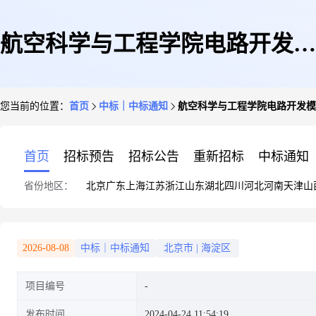
航空科学与工程学院电路开发模
您当前的位置：
首页
中标｜中标通知
航空科学与工程学院电路开发模
块耗材采购比价结果公示
首页
招标预告
招标公告
重新招标
中标通知
省份地区：
北京
广东
上海
江苏
浙江
山东
湖北
四川
河北
河南
天津
山
2026-08-08
中标｜中标通知
北京市
|
海淀区
项目编号
发布时间
2024-04-24 11:54:19