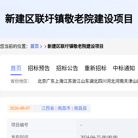
新建区联圩镇敬老院建设项目
您当前的位置：
首页
新建区联圩镇敬老院建设项目
首页
招标预告
招标公告
重新招标
中标通知
省份地区：
北京
广东
上海
江苏
浙江
山东
湖北
四川
河北
河南
天津
山
2026-08-07
江西省
|
南昌市
|
南昌县
项目编号
发布时间
2024-04-25 00:00:00