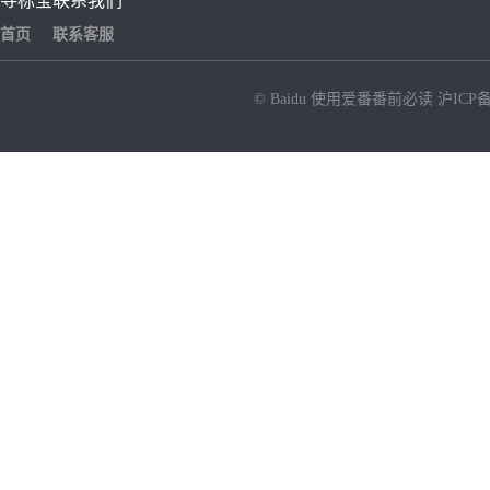
寻标宝
联系我们
首页
联系客服
© Baidu
使用爱番番前必读
沪ICP备
NEW
HOT
暂时没有搜索结果…