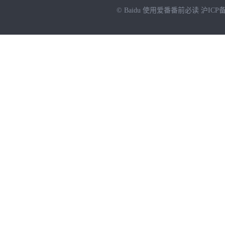
© Baidu
使用爱番番前必读
沪ICP备
NEW
HOT
暂时没有搜索结果…