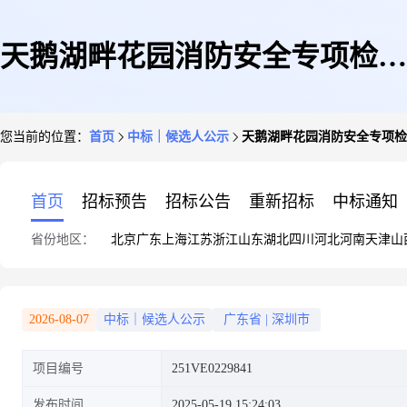
天鹅湖畔花园消防安全专项检测
您当前的位置：
首页
中标｜候选人公示
天鹅湖畔花园消防安全专项
采购项目候选人公示
首页
招标预告
招标公告
重新招标
中标通知
省份地区：
北京
广东
上海
江苏
浙江
山东
湖北
四川
河北
河南
天津
山
2026-08-07
中标｜候选人公示
广东省
|
深圳市
项目编号
251VE0229841
发布时间
2025-05-19 15:24:03