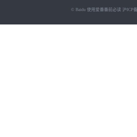
© Baidu
使用爱番番前必读
沪ICP备
NEW
HOT
暂时没有搜索结果…