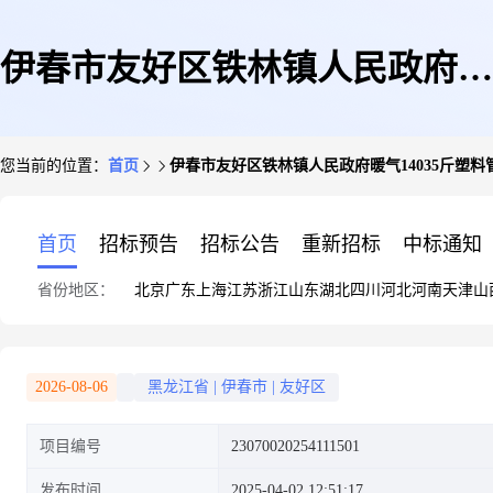
伊春市友好区铁林镇人民政府暖
您当前的位置：
首页
伊春市友好区铁林镇人民政府暖气14035斤塑料
气14035斤塑料管62斤报废资产
首页
招标预告
招标公告
重新招标
中标通知
省份地区：
北京
广东
上海
江苏
浙江
山东
湖北
四川
河北
河南
天津
山
打捆残值处置项目
2026-08-06
黑龙江省
|
伊春市
|
友好区
项目编号
23070020254111501
发布时间
2025-04-02 12:51:17