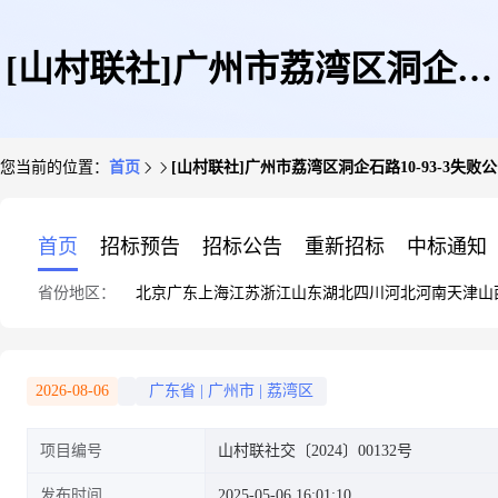
[山村联社]广州市荔湾区洞企石
您当前的位置：
首页
[山村联社]广州市荔湾区洞企石路10-93-3失败
路10-93-3失败公告
首页
招标预告
招标公告
重新招标
中标通知
省份地区：
北京
广东
上海
江苏
浙江
山东
湖北
四川
河北
河南
天津
山
2026-08-06
广东省
|
广州市
|
荔湾区
项目编号
山村联社交〔2024〕00132号
发布时间
2025-05-06 16:01:10