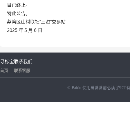
目
已终止
。
特此公告。
荔湾区山村联社“三资”交易站
2025 年 5 月 6 日
寻标宝
联系我们
首页
联系客服
© Baidu
使用爱番番前必读
沪ICP备
NEW
HOT