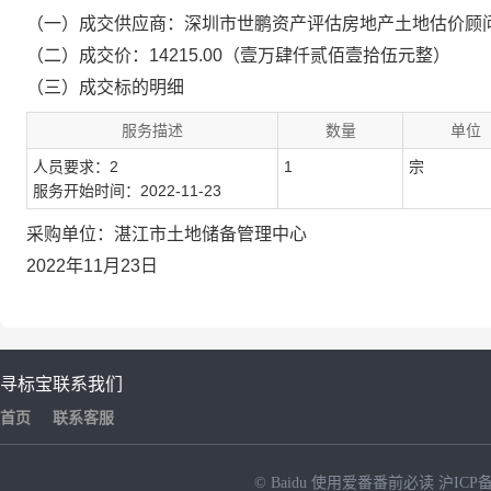
（一）成交供应商：深圳市世鹏资产评估房地产土地估价顾
（二）成交价：14215.00（壹万肆仟贰佰壹拾伍元整）
（三）成交标的明细
服务描述
数量
单位
人员要求：2
1
宗
服务开始时间：2022-11-23
采购单位：湛江市土地储备管理中心
2022年11月23日
寻标宝
联系我们
首页
联系客服
© Baidu
使用爱番番前必读
沪ICP备