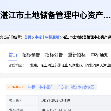
湛江市土地储备管理中心资产评
您当前的位置：
首页
中标｜中标通知
湛江市土地储备管理中心资产评
估服务定点采购定点议价成交公
首页
招标预告
招标公告
重新招标
中标通知
省份地区：
北京
广东
上海
江苏
浙江
山东
湖北
四川
河北
河南
天津
山
告
2026-08-08
中标｜中标通知
广东省
|
湛江市
|
赤坎区
项目编号
DDYJ-2022-634190
发布时间
2022-11-23 14:39:34