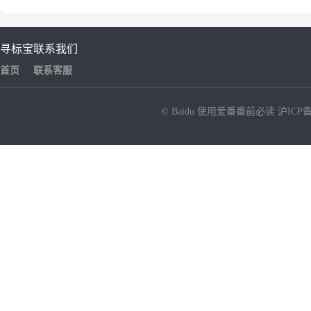
寻标宝
联系我们
首页
联系客服
© Baidu
使用爱番番前必读
沪ICP备
NEW
HOT
暂时没有搜索结果…