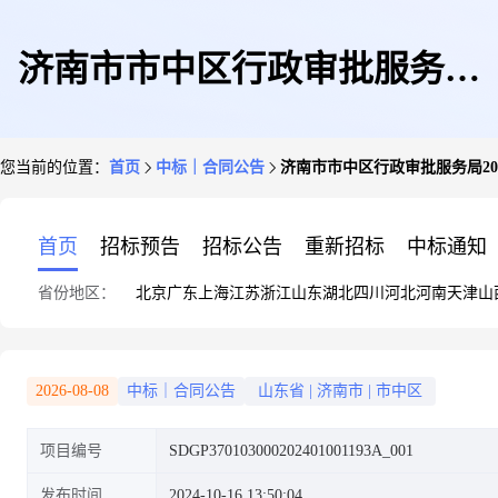
济南市市中区行政审批服务局
您当前的位置：
首页
中标｜合同公告
济南市市中区行政审批服务局20
2024年A4纸采购项目1合同公示
首页
招标预告
招标公告
重新招标
中标通知
省份地区：
北京
广东
上海
江苏
浙江
山东
湖北
四川
河北
河南
天津
山
2026-08-08
中标｜合同公告
山东省
|
济南市
|
市中区
项目编号
SDGP370103000202401001193A_001
发布时间
2024-10-16 13:50:04