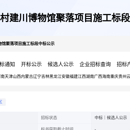
村建川博物馆聚落项目施工标段
物馆聚落项目施工标段中标公示
标通知
开标公示
候选人公示
企业招标查询
招标
河南
天津
山西
内蒙古
辽宁
吉林
黑龙江
安徽
福建
江西
湖南
广西
海南
重庆
贵州
区
招标状态
中标｜候选人公示
标书获取截止时间