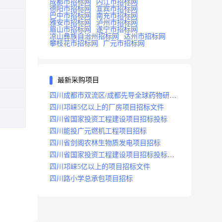
成都市招标网
内江市招标网
德阳市招标网
宜宾市招标网
巴中市招标网
南充市招标网
雅安市招标网
泸州市招标网
眉山市招标网
遂宁市招标网
凉山彝族自治州招标网
达州市招标网
攀枝花市招标网
广元市招标网
最新采购项目
四川成都市双流区/成都先导全球药物研发
生产基地(一期)(dj)项目招标标段
四川邛崃5亿以上的厂房项目招标文件
四川省国家投资工程建设项目招标投标
四川能投广元燃机工程项目招标
四川省剑阁农林生物质发电项目招标
四川省国家投资工程建设项目招标投标
2008年版
四川邛崃5亿以上的项目招标文件
四川路小学总承包项目招标