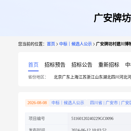
广安牌坊
您当前的位置：
首页
中标｜候选人公示
广安牌坊村建川博
首页
招标预告
招标公告
重新招标
中
省份地区：
北京
广东
上海
江苏
浙江
山东
湖北
四川
河北
2026-08-08
中标｜候选人公示
四川省
|
广安市
|
广安
项目编号
51160120240229GC0096
发布时间
2024-06-12 10:03:52