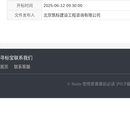
开标时间
2025-06-12 09:30:00
文件发布人
北京筑标建设工程咨询有限公司
寻标宝
联系我们
首页
联系客服
© Baidu
使用爱番番前必读
沪ICP备
NEW
HOT