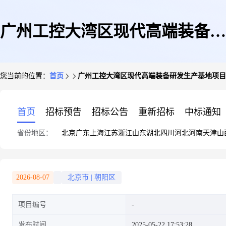
广州工控大湾区现代高端装备研
您当前的位置：
首页
广州工控大湾区现代高端装备研发生产基地项目
发生产基地项目(三期)宿舍楼空
首页
招标预告
招标公告
重新招标
中标通知
省份地区：
北京
广东
上海
江苏
浙江
山东
湖北
四川
河北
河南
天津
山
气源热泵热水系统采购项目招标
2026-08-07
北京市
|
朝阳区
项目编号
文件
发布时间
2025-05-22 17:53:28