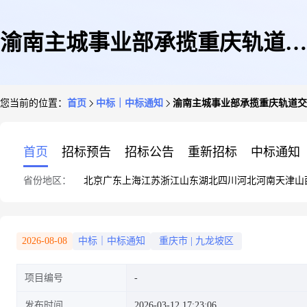
渝南主城事业部承揽重庆轨道交
您当前的位置：
首页
中标｜中标通知
渝南主城事业部承揽重庆轨道交
通运营有限公司官网信创改造项
首页
招标预告
招标公告
重新招标
中标通知
省份地区：
北京
广东
上海
江苏
浙江
山东
湖北
四川
河北
河南
天津
山
目单一来源采购事前公示
2026-08-08
中标｜中标通知
重庆市
|
九龙坡区
项目编号
发布时间
2026-03-12 17:23:06