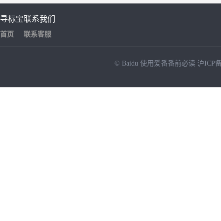
寻标宝
联系我们
首页
联系客服
© Baidu
使用爱番番前必读
沪ICP备
NEW
HOT
暂时没有搜索结果…