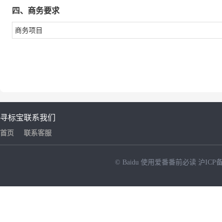
四、商务要求
商务项目
寻标宝
联系我们
首页
联系客服
© Baidu
使用爱番番前必读
沪ICP备
NEW
HOT