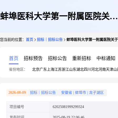
蚌埠医科大学第一附属医院关于
您当前的位置：
首页
招标｜招标公告
蚌埠医科大学第一附属医院关于
触控一体机1件的竞价采购竞价
首页
招标预告
招标公告
重新招标
中标通知
省份地区：
北京
广东
上海
江苏
浙江
山东
湖北
四川
河北
河南
天津
山
公告
2026-08-09
招标｜招标公告
安徽省
|
蚌埠市
|
龙子湖区
项目编号
62025081999299324
发布时间
2025-08-19 22:06:46