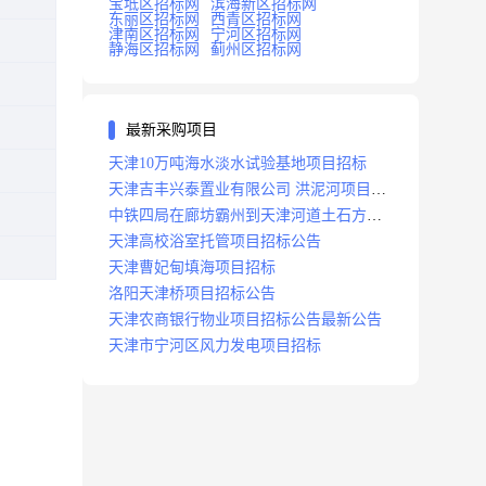
宝坻区招标网
滨海新区招标网
东丽区招标网
西青区招标网
津南区招标网
宁河区招标网
静海区招标网
蓟州区招标网
最新采购项目
天津10万吨海水淡水试验基地项目招标
天津吉丰兴泰置业有限公司 洪泥河项目招
标工程
中铁四局在廊坊霸州到天津河道土石方工
程项目招标
天津高校浴室托管项目招标公告
天津曹妃甸填海项目招标
洛阳天津桥项目招标公告
天津农商银行物业项目招标公告最新公告
天津市宁河区风力发电项目招标