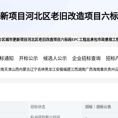
新项目河北区老旧改造项目六标
区城市更新项目河北区老旧改造项目六标段EPC工程总承包市政景观工程
(机械)比选公告
标通知
开标公示
候选人公示
企业招标查询
招标
河南
天津
山西
内蒙古
辽宁
吉林
黑龙江
安徽
福建
江西
湖南
广西
海南
重庆
贵州
招标状态
招标｜招标公告
标书获取截止时间