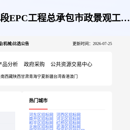
段EPC工程总承包市政景观工程
(机械)比选公告
更新时间：2026-07-25
产品分析
政府采购
公共资源交易中心
云南
西藏
陕西
甘肃
青海
宁夏
新疆
台湾
香港
澳门
热门城市
河东区招标网
河西区招标网
南开区招标网
河北区招标网
和平区招标网
红桥区招标网
北辰区招标网
武清区招标网