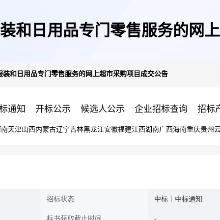
装和日用品专门零售服务的网上
服装和日用品专门零售服务的网上超市采购项目成交公告
标通知
开标公示
候选人公示
企业招标查询
招标
河南
天津
山西
内蒙古
辽宁
吉林
黑龙江
安徽
福建
江西
湖南
广西
海南
重庆
贵州
招标状态
中标｜中标通知
标书获取截止时间