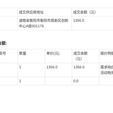
成交供应商地址
成交金额（元）
湖南省衡阳市衡阳市高新区创新
1356.0
中心A座001176
额:
型号
数量
单价(元)
成交金额
报价明
（元）
1
1356.0
1356.0
需求响
活动物
1
0.0