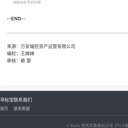
···END···
来源：万安城控资产运营有限公司
编校：王婵婵
审核：赖 灏
寻标宝
联系我们
首页
联系客服
© Baidu
使用爱番番前必读
沪ICP备