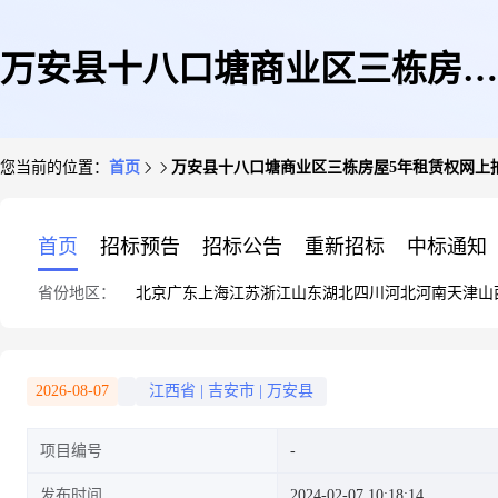
万安县十八口塘商业区三栋房屋
您当前的位置：
首页
万安县十八口塘商业区三栋房屋5年租赁权网上
5年租赁权网上拍租公告
首页
招标预告
招标公告
重新招标
中标通知
省份地区：
北京
广东
上海
江苏
浙江
山东
湖北
四川
河北
河南
天津
山
2026-08-07
江西省
|
吉安市
|
万安县
项目编号
发布时间
2024-02-07 10:18:14