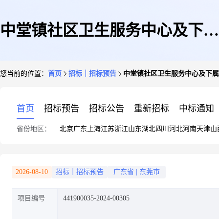
中堂镇社区卫生服务中心及下属
您当前的位置：
首页
招标｜招标预告
中堂镇社区卫生服务中心及下属
站点修缮项目
首页
招标预告
招标公告
重新招标
中标通知
省份地区：
北京
广东
上海
江苏
浙江
山东
湖北
四川
河北
河南
天津
山
2026-08-10
招标｜招标预告
广东省
|
东莞市
项目编号
441900035-2024-00305