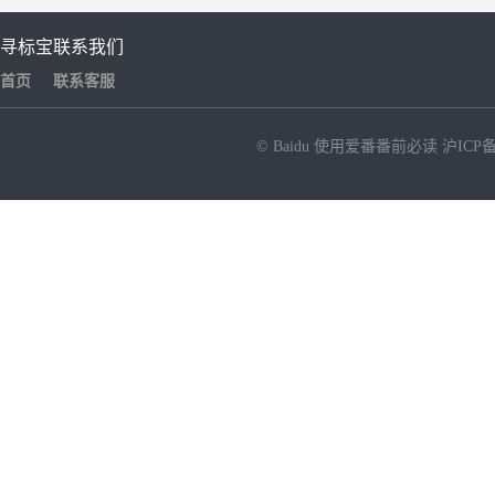
寻标宝
联系我们
首页
联系客服
© Baidu
使用爱番番前必读
沪ICP备
NEW
HOT
暂时没有搜索结果…