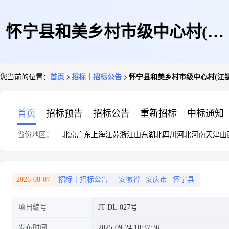
怀宁县和美乡村市级中心村(江
您当前的位置：
首页
招标｜招标公告
怀宁县和美乡村市级中心村(江
镇镇梅林行政村汪老屋中心村)
首页
招标预告
招标公告
重新招标
中标通知
省份地区：
北京
广东
上海
江苏
浙江
山东
湖北
四川
河北
河南
天津
山
建设项目竞价公告[竞争性磋商]
2026-08-07
招标｜招标公告
安徽省
|
安庆市
|
怀宁县
项目编号
JT-DL-027号
发布时间
2025-09-24 10:37:36