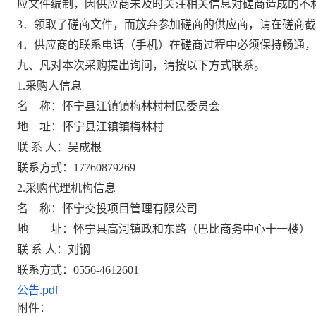
应文件编制，因
供应商
未及时关注相关信息对
磋商
造成的不
3．领取了
磋商
文件，而放弃参加
磋商
的
供应商
，请在
磋商
截
4．
供应商
的联系电话（手机）在
磋商
过程中必须保持畅通，
九、
凡对本次采购提出询问，请按以下方式联系。
1.采购人信息
名
称：
怀宁县江镇镇梅林
村
村民委员会
地
址：
怀宁县江镇镇梅林
村
联
系
人：
吴成根
联系方式：
17760879269
2.采购代理机构信息
名
称：
怀宁交投项目管理有限公司
地 址：怀宁县高河镇政和东路（巴比商务中心十一楼）
联
系
人：
刘钢
联系方式：
0556-4612601
公告.pdf
附件：