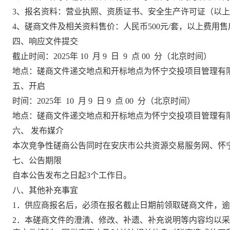
3、
报名资料：营业执照、资质证书、安全生产许可证（以上
4、磋商文件及相关资料售价：人民币500元/套，以上费用
四、响应文件提交
截止时间：
2025
年
10
月
9
日
9
点
00
分
（北京时间）
地点：
磋商
文件递交地点和开标地点为
怀宁交投项目管理有
五、开启
时间：
2025
年
10
月
9
日
9
点
00
分
（北京时间）
地点：
磋商
文件递交地点和开标地点为
怀宁交投项目管理有
六、
发布媒介
本次竞争性
磋商
公告同时在安庆市公共资源交易服务网、
怀
七
、公告期限
自本公告发布之日起
3
个工作日。
八、
其他补充事宜
1．
供应商
报名后，必须在报名截止日期前领取
磋商
文件，逾
2．本
磋商
文件的澄清、修改、补遗、补充说明等内容均以采