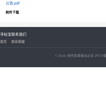
公告.pdf
附件下载
寻标宝
联系我们
首页
联系客服
© Baidu
使用爱番番前必读
沪ICP备
NEW
HOT