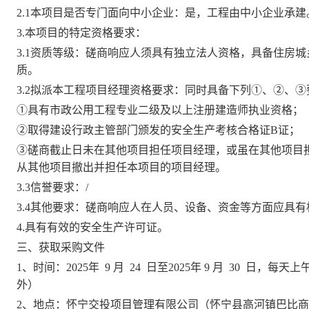
2.1本项目是否专门面向中小企业：是，工程由中小企业承建
3.本项目的特定资格要求：
3.1资质等级：
磋商
响应人须具有独立法人资格，具备住房城
质。
3.2拟派本工程项目经理资格要求：同时具备下列①、②、③
①具有
市政公用工程
专业
二级及以上
注册建造师执业资格；
②取得建设行政主管部门颁发的安全生产考核合格证B证；
③
磋商
截止日未在其他项目担任项目经理，或虽在其他项目
从其他项目撤出并担任本项目的项目经理。
3.3信誉要求：/
3.4其他要求：
磋商
响应人在人员、设备、资金等方面应具有
4
.
具有有效的安全生产许可证
。
三、获取采购文件
1、
时间：
2025
年
9
月
2
4
日
至
2025
年
9
月
30
日
，每天上
外）
2、
地点：
怀宁交投项目管理有限公司
（怀宁县高河镇巴比商