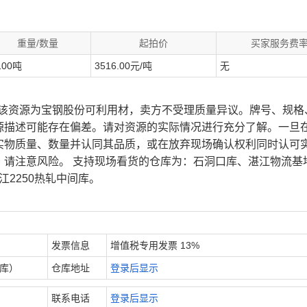
重量/数量
起拍价
买家服务费
100吨
3516.00元/吨
无
、该资源为宝钢股份可利用材，卖方不受理质量异议。牌号、规格
源描述可能存在偏差。请对资源的实际情况进行充分了解。一旦
实物质量、数量并认同其品质，或在放弃现场确认权利同时认可
，请注意风险。 支持现场看货的仓库为：石洞口库、湛江物流基
江2250热轧中间库。
发票信息
增值税专用发票 13%
内库）
仓库地址
登录后显示
联系电话
登录后显示