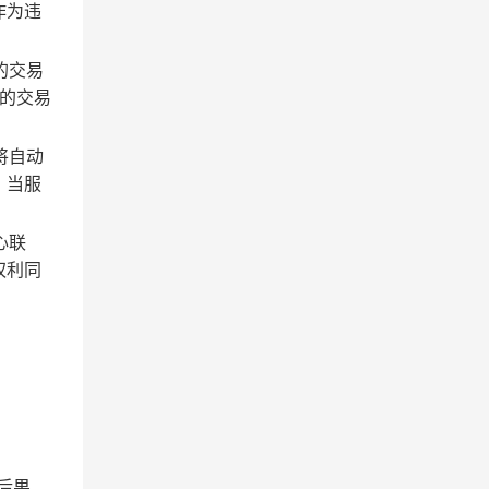
作为违
的交易
的交易
将自动
；当服
心联
权利同
后果。