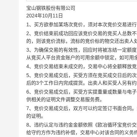
宝山钢铁股份有限公司
2024年10月11日
1、买方欲参加某场次竞价，须对本次竞价交易进
2、竞价结束前成功回应该竞价交易的竞买人总数不
的，则该竞价流标，流标的竞价标的物交还出卖人
3、为确保交易的有效性，回应时将被冻结一定额
从竞买人平台资金账户的可用余额中锁定，如可用
4、竞价交易结束未成交的，交易中心将全额释放
5、竞价交易成交后，买受方须在竞买成交日后的次
后的3个工作日内完成提货。出卖人和买受人另有
6、竞价交易成交后，买受方实提重量或数量与电
供相关的证明文件调整交易服务费。
7、竞价交易成交后，双方可以约定签订书面合同
的证明。
8、违约认定与违约金金额依照《欧冶循环宝竞价
给守约方作为违约补偿，交易中心对该合同的义务