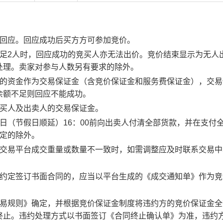
行回应。回应成功后买方方可参加竞价。
足2人时，回应成功的竞买人亦无法出价。竞价结束显示为无人
处理。卖家对参与人数另有要求的除外。
度的资金作为交易保证金（含竞价保证金和服务费保证金），交易
余额不足则回应不能成功。
竞买人及出卖人的交易保证金。
日（节假日顺延）16：00前向出卖人付清全部货款，并在支付
约定的除外。
子交易平台成交重量或数量不一致时，如需调整应及时联系交易中
。约定签订书面合同的，应当以平台生成的《成交通知单》作为竞
交易规则》确定，并根据竞价保证金制度将违约方的竞价保证金全
终止。违约处理方式以书面签订《合同终止确认单》为准，违约