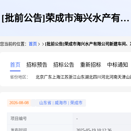
[批前公告]荣成市海兴水产有限
您当前的位置：
首页
[批前公告]荣成市海兴水产有限公司新建车间
公司新建车间、冷库项目规划方
首页
招标预告
招标公告
重新招标
中标通知
省份地区：
北京
广东
上海
江苏
浙江
山东
湖北
四川
河北
河南
天津
山
案和规划许可
2026-08-08
山东省
|
威海市
|
荣成市
项目编号
发布时间
2025-05-19 10:12:36