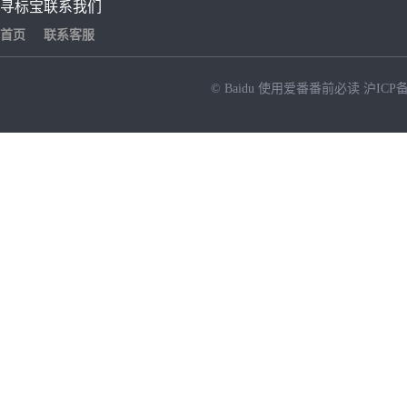
寻标宝
联系我们
首页
联系客服
© Baidu
使用爱番番前必读
沪ICP备
NEW
HOT
暂时没有搜索结果…