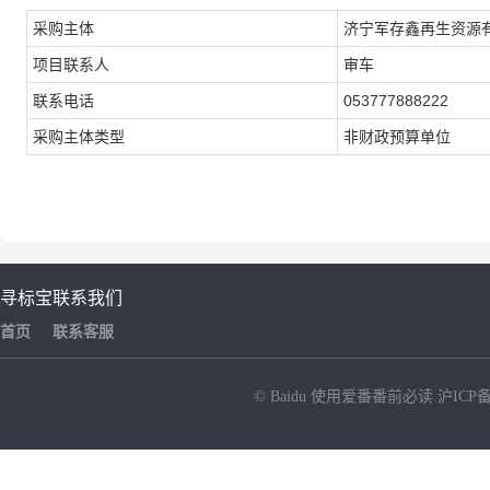
采购主体
济宁军存鑫再生资源
项目联系人
审车
联系电话
053777888222
采购主体类型
非财政预算单位
寻标宝
联系我们
首页
联系客服
© Baidu
使用爱番番前必读
沪ICP备
NEW
HOT