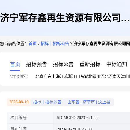
济宁军存鑫再生资源有限公司网
您当前的位置：
首页
招标｜招标公告
济宁军存鑫再生资源有限公司网
络预约出租汽车年度审验车辆技
首页
招标预告
招标公告
重新招标
中标通知
省份地区：
北京
广东
上海
江苏
浙江
山东
湖北
四川
河北
河南
天津
山
术等级评定结论及等级评定证明
2026-08-10
招标｜招标公告
山东省
|
济宁市
|
汶上县
项目编号
SD-MCDD-2023-671222
中介服务直购采购公告
发布时间
2023-01-29 10:47:00