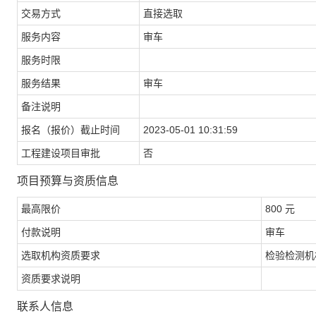
交易方式
直接选取
服务内容
审车
服务时限
服务结果
审车
备注说明
报名（报价）截止时间
2023-05-01 10:31:59
工程建设项目审批
否
项目预算与资质信息
最高限价
800 元
付款说明
审车
选取机构资质要求
检验检测机
资质要求说明
联系人信息