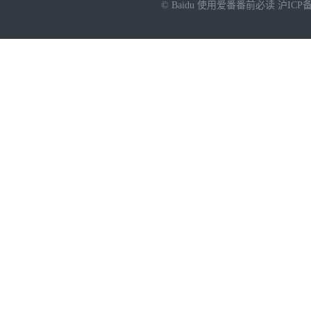
© Baidu
使用爱番番前必读
沪ICP备
NEW
HOT
暂时没有搜索结果…