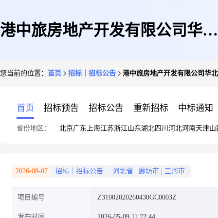
港中旅房地产开发有限公司华北
您当前的位置：
首页
招标｜招标公告
港中旅房地产开发有限公司华北区
区域公司2026-2028年度智能化
首页
招标预告
招标公告
重新招标
中标通知
省份地区：
北京
广东
上海
江苏
浙江
山东
湖北
四川
河北
河南
天津
山
工程集中入围资审公告
2026-08-07
招标｜招标公告
河北省
|
廊坊市
|
三河市
项目编号
Z31002020260430GC0003Z
发布时间
2026-05-09 11:22:44