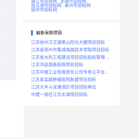
镇江市招标网
无锡市招标网
连云港市招标网
泰州市招标网
徐州市招标网
最新采购项目
江苏徐州汉王镇黑山阳光大棚项目招标
江苏省邳州市集成电路技术学院项目招标
江苏省水利工程建设项目招标投标管理办
法
江苏沛县国泰医院项目招标
江苏中烟工业有限责任公司专有云平台扩
容项目招标
江苏吴孟超肿瘤医院新建项目招标
江苏大丰斗龙港清於项目招标单位
中建一局在江苏太湖项目招标