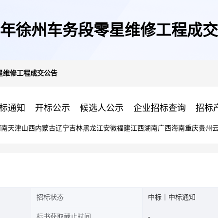
24年徐州车务段零星维修工程成
零星维修工程成交公告
标通知
开标公示
候选人公示
企业招标查询
招标
河南
天津
山西
内蒙古
辽宁
吉林
黑龙江
安徽
福建
江西
湖南
广西
海南
重庆
贵州
招标状态
中标｜中标通知
标书获取截止时间