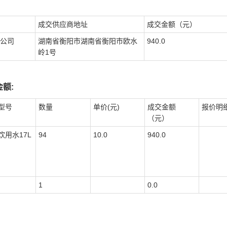
成交供应商地址
成交金额（元）
公司
湖南省衡阳市湖南省衡阳市欧水
940.0
岭1号
额:
型号
数量
单价(元)
成交金额
报价明
（元）
饮用水17L
94
10.0
940.0
1
0.0