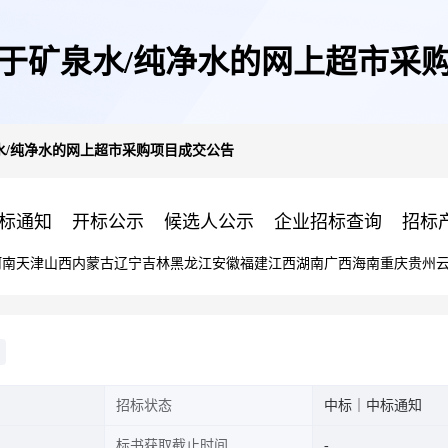
于矿泉水/纯净水的网上超市采
水/纯净水的网上超市采购项目成交公告
标通知
开标公示
候选人公示
企业招标查询
招标
河南
天津
山西
内蒙古
辽宁
吉林
黑龙江
安徽
福建
江西
湖南
广西
海南
重庆
贵州
招标状态
中标｜中标通知
标书获取截止时间